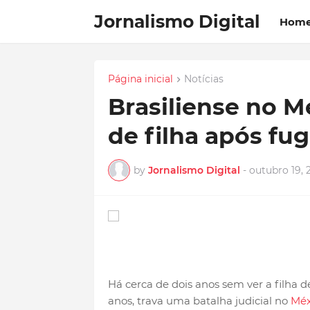
Jornalismo Digital
Hom
Página inicial
Notícias
Brasiliense no M
de filha após fu
by
Jornalismo Digital
-
outubro 19, 
Há cerca de dois anos sem ver a filha d
anos, trava uma batalha judicial no
Méx