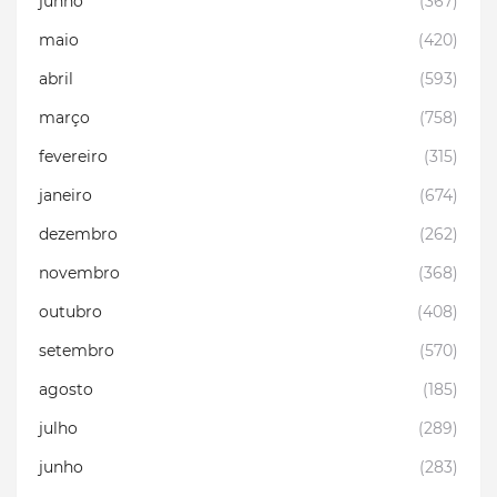
junho
(367)
maio
(420)
abril
(593)
março
(758)
fevereiro
(315)
janeiro
(674)
dezembro
(262)
novembro
(368)
outubro
(408)
setembro
(570)
agosto
(185)
julho
(289)
junho
(283)