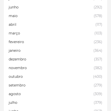
junho
(292)
maio
(578)
abril
(117)
março
(103)
fevereiro
(236)
janeiro
(364)
dezembro
(357)
novembro
(382)
outubro
(400)
setembro
(279)
agosto
(309)
julho
(379)