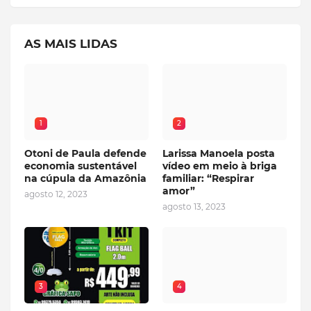
AS MAIS LIDAS
1
2
Otoni de Paula defende
Larissa Manoela posta
economia sustentável
vídeo em meio à briga
na cúpula da Amazônia
familiar: “Respirar
amor”
agosto 12, 2023
agosto 13, 2023
3
4