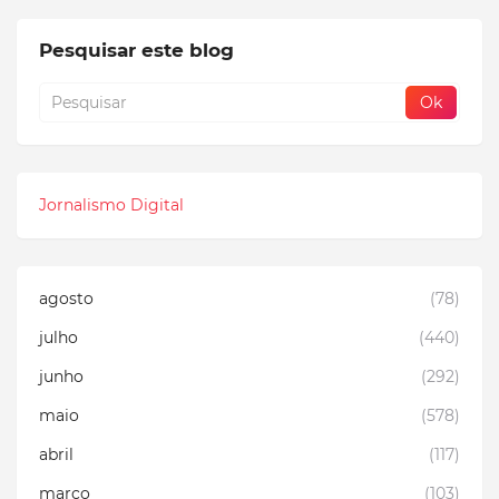
Pesquisar este blog
Jornalismo Digital
agosto
(78)
julho
(440)
junho
(292)
maio
(578)
abril
(117)
março
(103)