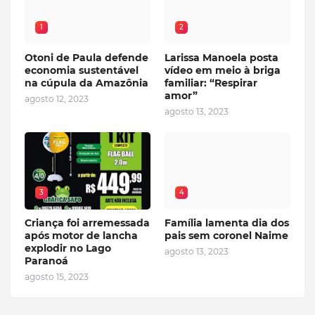
1
2
Otoni de Paula defende
Larissa Manoela posta
economia sustentável
vídeo em meio à briga
na cúpula da Amazônia
familiar: “Respirar
amor”
agosto 12, 2023
agosto 13, 2023
3
4
Criança foi arremessada
Família lamenta dia dos
após motor de lancha
pais sem coronel Naime
explodir no Lago
agosto 13, 2023
Paranoá
agosto 15, 2023