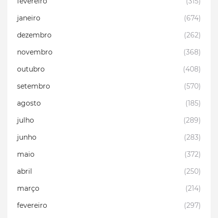
fevereiro
(315)
janeiro
(674)
dezembro
(262)
novembro
(368)
outubro
(408)
setembro
(570)
agosto
(185)
julho
(289)
junho
(283)
maio
(372)
abril
(250)
março
(214)
fevereiro
(297)