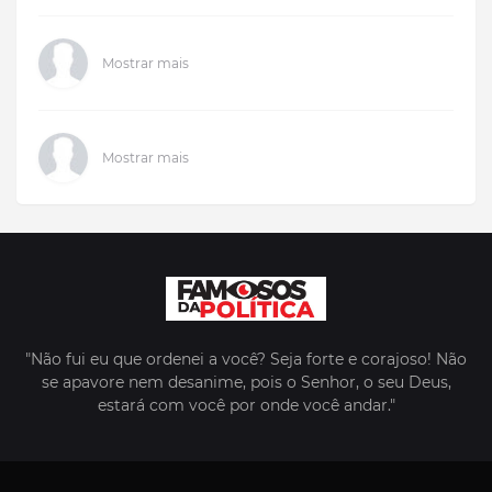
Mostrar mais
Mostrar mais
"Não fui eu que ordenei a você? Seja forte e corajoso! Não
se apavore nem desanime, pois o Senhor, o seu Deus,
estará com você por onde você andar."