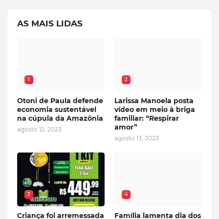
AS MAIS LIDAS
1
2
Otoni de Paula defende
Larissa Manoela posta
economia sustentável
vídeo em meio à briga
na cúpula da Amazônia
familiar: “Respirar
amor”
agosto 12, 2023
agosto 13, 2023
3
4
Criança foi arremessada
Família lamenta dia dos