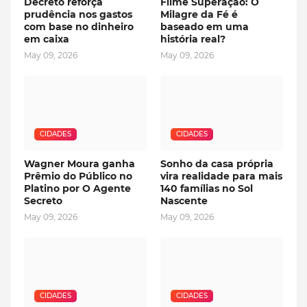
Decreto reforça
Filme Superação: O
prudência nos gastos
Milagre da Fé é
com base no dinheiro
baseado em uma
em caixa
história real?
May 09, 2026
May 09, 2026
CIDADES
CIDADES
Wagner Moura ganha
Sonho da casa própria
Prêmio do Público no
vira realidade para mais
Platino por O Agente
140 famílias no Sol
Secreto
Nascente
May 09, 2026
May 09, 2026
CIDADES
CIDADES