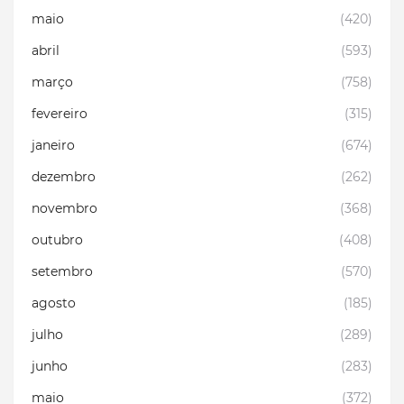
maio
(420)
abril
(593)
março
(758)
fevereiro
(315)
janeiro
(674)
dezembro
(262)
novembro
(368)
outubro
(408)
setembro
(570)
agosto
(185)
julho
(289)
junho
(283)
maio
(372)