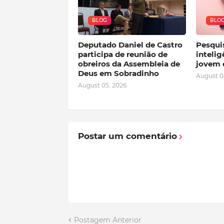
BLOG
BLO
Deputado Daniel de Castro
Pesqui
participa de reunião de
intelig
obreiros da Assembleia de
jovem 
Deus em Sobradinho
August 0
August 05, 2026
Postar um comentário
Postagem Anterior