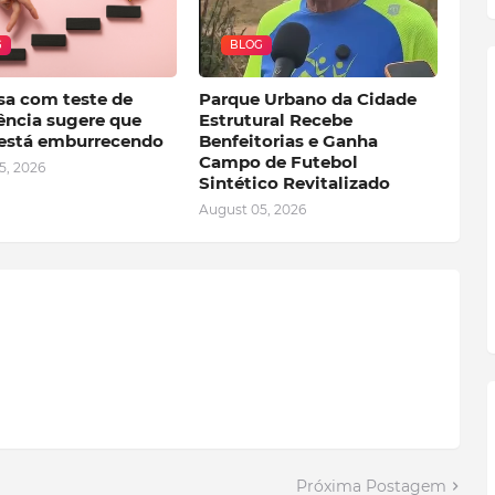
G
BLOG
sa com teste de
Parque Urbano da Cidade
ência sugere que
Estrutural Recebe
está emburrecendo
Benfeitorias e Ganha
Campo de Futebol
5, 2026
Sintético Revitalizado
August 05, 2026
Próxima Postagem