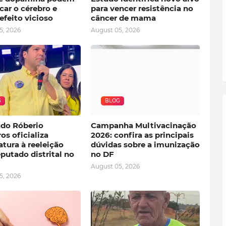
car o cérebro e
para vencer resistência no
efeito vicioso
câncer de mama
5, 2026
August 05, 2026
G
BLOG
do Róberio
Campanha Multivacinação
os oficializa
2026: confira as principais
tura à reeleição
dúvidas sobre a imunização
putado distrital no
no DF
August 05, 2026
5, 2026