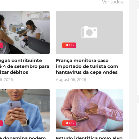
Ver todos
G
BLOG
gal: contribuinte
França monitora caso
é 4 de setembro para
importado de turista com
izar débitos
hantavírus da cepa Andes
6, 2026
August 06, 2026
G
BLOG
e dopamina podem
Estudo identifica novo alvo