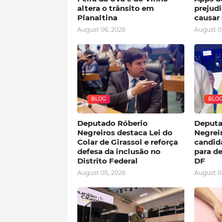
altera o trânsito em
prejudi
Planaltina
causar 
August 06, 2026
August 0
BLOG
BLO
Deputado Róberio
Deputa
Negreiros destaca Lei do
Negreir
Colar de Girassol e reforça
candida
defesa da inclusão no
para de
Distrito Federal
DF
August 05, 2026
August 0