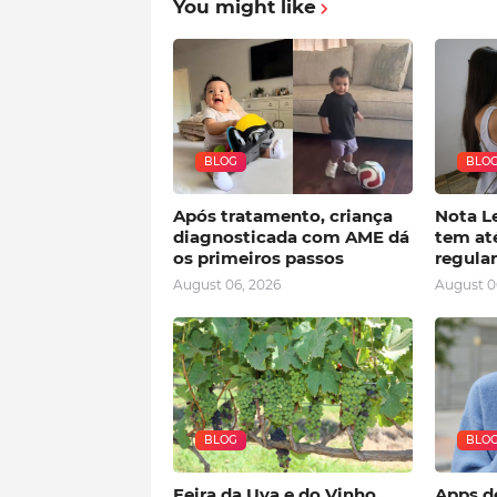
You might like
BLOG
BLO
Após tratamento, criança
Nota Le
diagnosticada com AME dá
tem at
os primeiros passos
regular
August 06, 2026
August 0
BLOG
BLO
Feira da Uva e do Vinho
Apps d