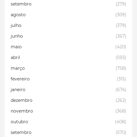
setembro
(279)
agosto
(309)
julho
(379)
junho
(367)
maio
(420)
abril
(593)
março
(758)
fevereiro
(315)
janeiro
(674)
dezembro
(262)
novembro
(368)
outubro
(408)
setembro
(570)