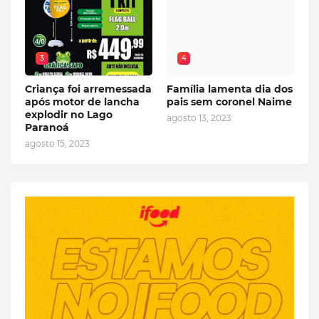
3
4
Criança foi arremessada
Família lamenta dia dos
após motor de lancha
pais sem coronel Naime
explodir no Lago
agosto 13, 2023
Paranoá
agosto 15, 2023