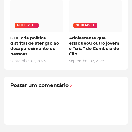
NOTICIAS DF
NOTICIAS DF
GDF cria política
Adolescente que
distrital de atenção ao
esfaqueou outro jovem
desaparecimento de
é “cria” do Comboio do
pessoas
Cão
September 03, 2025
September 02, 2025
Postar um comentário