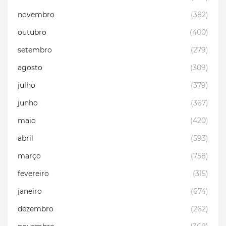
novembro
(382)
outubro
(400)
setembro
(279)
agosto
(309)
julho
(379)
junho
(367)
maio
(420)
abril
(593)
março
(758)
fevereiro
(315)
janeiro
(674)
dezembro
(262)