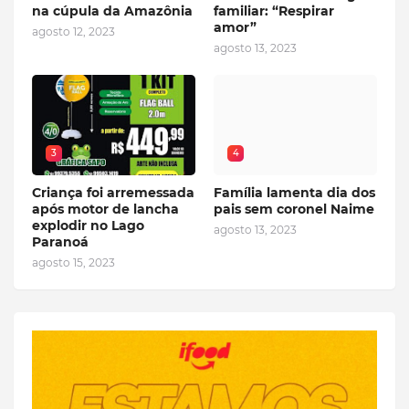
na cúpula da Amazônia
familiar: “Respirar
amor”
agosto 12, 2023
agosto 13, 2023
3
4
Criança foi arremessada
Família lamenta dia dos
após motor de lancha
pais sem coronel Naime
explodir no Lago
agosto 13, 2023
Paranoá
agosto 15, 2023