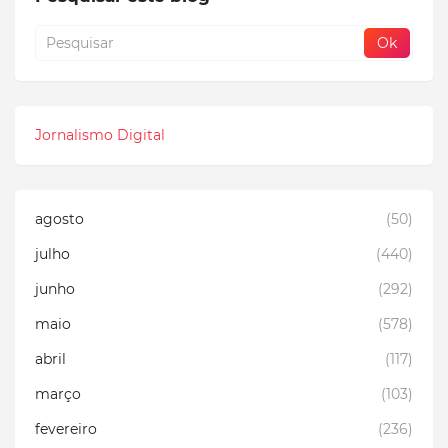
Jornalismo Digital
agosto
(50)
julho
(440)
junho
(292)
maio
(578)
abril
(117)
março
(103)
fevereiro
(236)