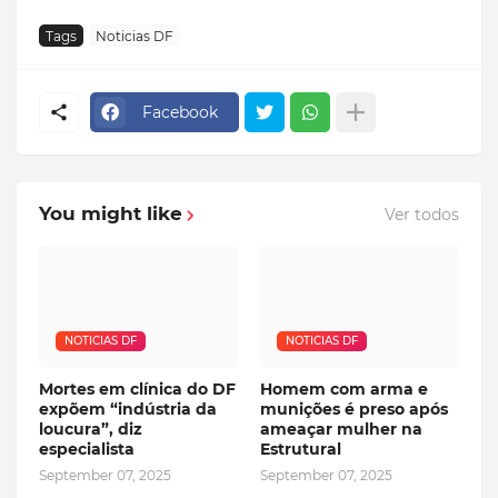
Tags
Noticias DF
Facebook
You might like
Ver todos
NOTICIAS DF
NOTICIAS DF
Mortes em clínica do DF
Homem com arma e
expõem “indústria da
munições é preso após
loucura”, diz
ameaçar mulher na
especialista
Estrutural
September 07, 2025
September 07, 2025