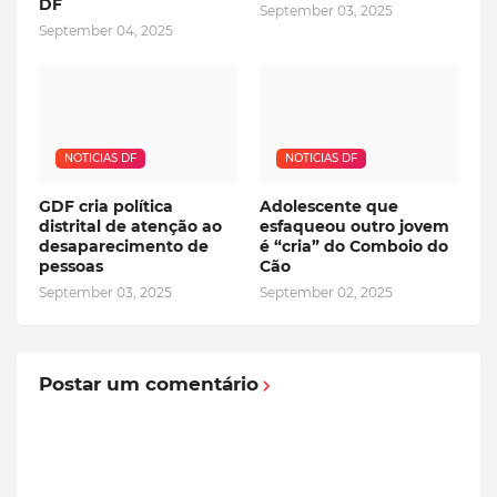
DF
September 03, 2025
September 04, 2025
NOTICIAS DF
NOTICIAS DF
GDF cria política
Adolescente que
distrital de atenção ao
esfaqueou outro jovem
desaparecimento de
é “cria” do Comboio do
pessoas
Cão
September 03, 2025
September 02, 2025
Postar um comentário