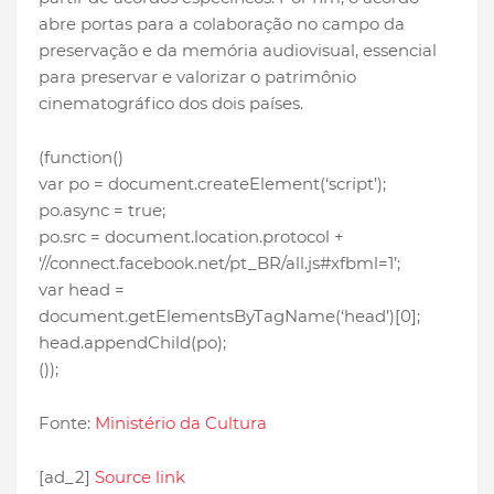
abre portas para a colaboração no campo da
preservação e da memória audiovisual, essencial
para preservar e valorizar o patrimônio
cinematográfico dos dois países.
(function()
var po = document.createElement(‘script’);
po.async = true;
po.src = document.location.protocol +
‘//connect.facebook.net/pt_BR/all.js#xfbml=1’;
var head =
document.getElementsByTagName(‘head’)[0];
head.appendChild(po);
());
Fonte:
Ministério da Cultura
[ad_2]
Source link