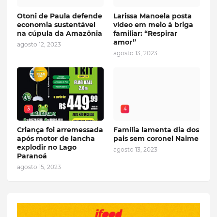
Otoni de Paula defende
Larissa Manoela posta
economia sustentável
vídeo em meio à briga
na cúpula da Amazônia
familiar: “Respirar
amor”
agosto 12, 2023
agosto 13, 2023
3
4
Criança foi arremessada
Família lamenta dia dos
após motor de lancha
pais sem coronel Naime
explodir no Lago
agosto 13, 2023
Paranoá
agosto 15, 2023