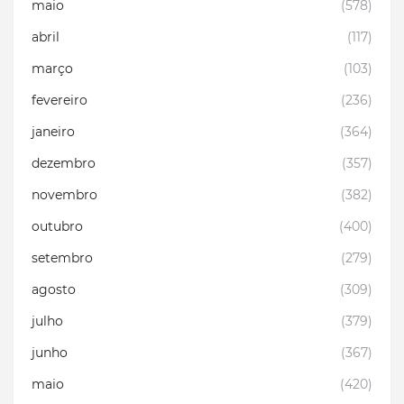
maio
(578)
abril
(117)
março
(103)
fevereiro
(236)
janeiro
(364)
dezembro
(357)
novembro
(382)
outubro
(400)
setembro
(279)
agosto
(309)
julho
(379)
junho
(367)
maio
(420)