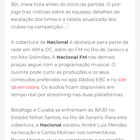
16h, meia hora antes do início da partida. O pré-
jogo traz notícias sobre as equipes, detalhes da
escalação dos times e a tabela atualizada dos
clubes na competição.
A cobertura da
Nacional
é destaque para parte da
rede em AM e OC, além do FM no Rio de Janeiro e
no Alto Solimões. A
Nacional FM
nas demais
praças segue com a programação musical. O
ouvinte pode curtir as produções e os seus
conteúdos preferidos no app Rádios EBC e no
site
da emissora
. Os áudios ficam disponíveis em
tempo real por
streaming
nas duas plataformas.
Botafogo e Cuiabá se enfrentam às 16h30 no
Estádio Nilton Santos, no Rio de Janeiro. Para esta
cobertura, a
Nacional
escalou André Luiz Mendes
na locução e Carlos Molinari nos comentários.
Bruno Mendes atua na reportagem e no plantão