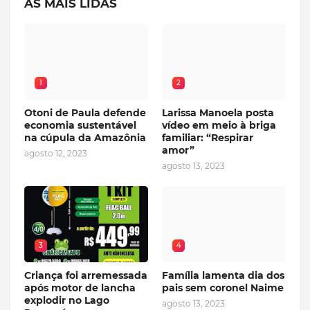
AS MAIS LIDAS
1
2
Otoni de Paula defende
Larissa Manoela posta
economia sustentável
vídeo em meio à briga
na cúpula da Amazônia
familiar: “Respirar
amor”
agosto 12, 2023
agosto 13, 2023
3
4
Criança foi arremessada
Família lamenta dia dos
após motor de lancha
pais sem coronel Naime
explodir no Lago
agosto 13, 2023