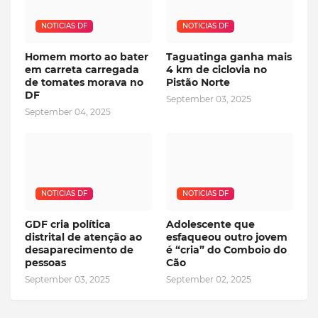
NOTICIAS DF
NOTICIAS DF
Homem morto ao bater
Taguatinga ganha mais
em carreta carregada
4 km de ciclovia no
de tomates morava no
Pistão Norte
DF
September 03, 2025
September 04, 2025
NOTICIAS DF
NOTICIAS DF
GDF cria política
Adolescente que
distrital de atenção ao
esfaqueou outro jovem
desaparecimento de
é “cria” do Comboio do
pessoas
Cão
September 03, 2025
September 02, 2025