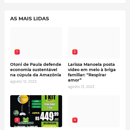
AS MAIS LIDAS
1
2
Otoni de Paula defende
Larissa Manoela posta
economia sustentável
vídeo em meio à briga
na cúpula da Amazônia
familiar: “Respirar
amor”
agosto 12, 2023
agosto 13, 2023
3
4