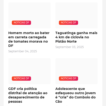
NOTICIAS DF
NOTICIAS DF
Homem morto ao bater
Taguatinga ganha mais
em carreta carregada
4 km de ciclovia no
de tomates morava no
Pistão Norte
DF
September 03, 2025
September 04, 2025
NOTICIAS DF
NOTICIAS DF
GDF cria política
Adolescente que
distrital de atenção ao
esfaqueou outro jovem
desaparecimento de
é “cria” do Comboio do
pessoas
Cão