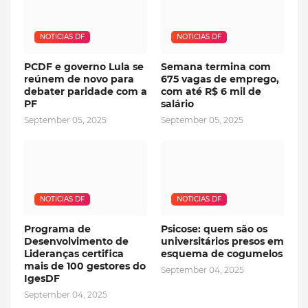
NOTICIAS DF
NOTICIAS DF
PCDF e governo Lula se
Semana termina com
reúnem de novo para
675 vagas de emprego,
debater paridade com a
com até R$ 6 mil de
PF
salário
September 05, 2025
September 05, 2025
NOTICIAS DF
NOTICIAS DF
Programa de
Psicose: quem são os
Desenvolvimento de
universitários presos em
Lideranças certifica
esquema de cogumelos
mais de 100 gestores do
September 04, 2025
IgesDF
September 04, 2025