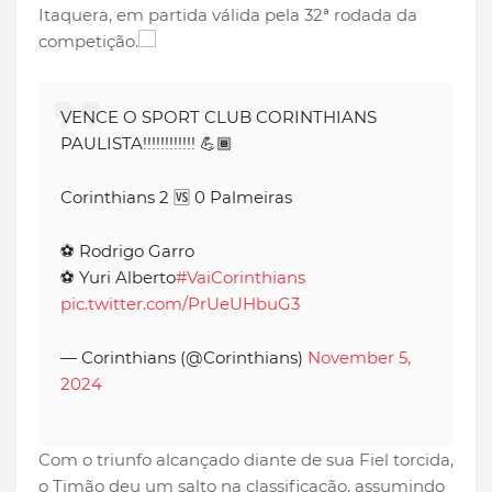
Itaquera, em partida válida pela 32ª rodada da
competição.
VENCE O SPORT CLUB CORINTHIANS
PAULISTA!!!!!!!!!!!! 💪🏾
Corinthians 2 🆚 0 Palmeiras
⚽ Rodrigo Garro
⚽ Yuri Alberto
#VaiCorinthians
pic.twitter.com/PrUeUHbuG3
— Corinthians (@Corinthians)
November 5,
2024
Com o triunfo alcançado diante de sua Fiel torcida,
o Timão deu um salto na classificação, assumindo