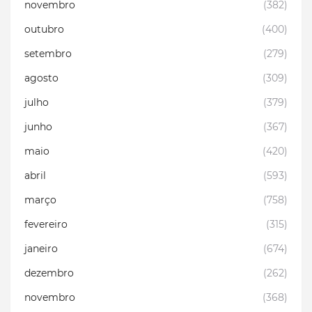
novembro
(382)
outubro
(400)
setembro
(279)
agosto
(309)
julho
(379)
junho
(367)
maio
(420)
abril
(593)
março
(758)
fevereiro
(315)
janeiro
(674)
dezembro
(262)
novembro
(368)