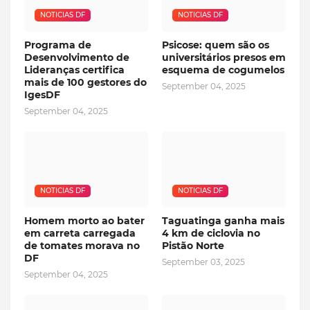
NOTICIAS DF
NOTICIAS DF
Programa de
Psicose: quem são os
Desenvolvimento de
universitários presos em
Lideranças certifica
esquema de cogumelos
mais de 100 gestores do
September 04, 2025
IgesDF
September 04, 2025
NOTICIAS DF
NOTICIAS DF
Homem morto ao bater
Taguatinga ganha mais
em carreta carregada
4 km de ciclovia no
de tomates morava no
Pistão Norte
DF
September 03, 2025
September 04, 2025