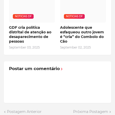
NOTICIAS DF
NOTICIAS DF
GDF cria política
Adolescente que
distrital de atenção ao
esfaqueou outro jovem
desaparecimento de
é “cria” do Comboio do
pessoas
Cão
September 03, 2025
September 02, 2025
Postar um comentário
Postagem Anterior
Próxima Postagem