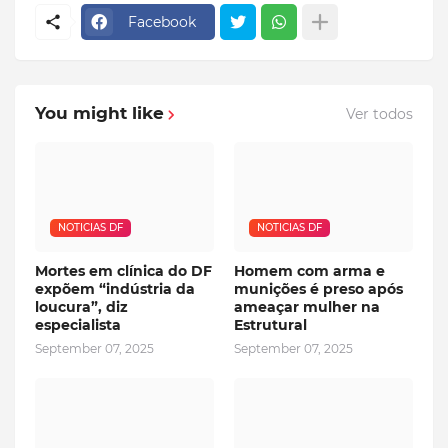
Facebook
You might like
Ver todos
NOTICIAS DF
NOTICIAS DF
Mortes em clínica do DF
Homem com arma e
expõem “indústria da
munições é preso após
loucura”, diz
ameaçar mulher na
especialista
Estrutural
September 07, 2025
September 07, 2025