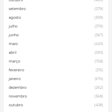
outubro
(400)
setembro
(279)
agosto
(309)
julho
(379)
junho
(367)
maio
(420)
abril
(593)
março
(758)
fevereiro
(315)
janeiro
(674)
dezembro
(262)
novembro
(368)
outubro
(408)