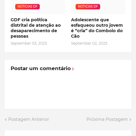
NOTICIAS DF
NOTICIAS DF
GDF cria política
Adolescente que
distrital de atenção ao
esfaqueou outro jovem
desaparecimento de
é “cria” do Comboio do
pessoas
Cão
September 03, 2025
September 02, 2025
Postar um comentário
Postagem Anterior
Próxima Postagem