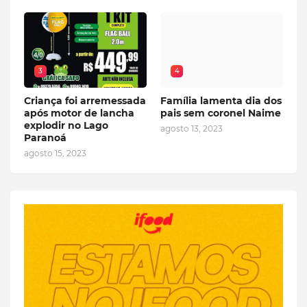
3
4
Criança foi arremessada
Família lamenta dia dos
após motor de lancha
pais sem coronel Naime
explodir no Lago
agosto 13, 2023
Paranoá
agosto 15, 2023