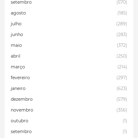
setembro
(570)
agosto
(185)
julho
(289)
junho
(283)
maio
(372)
abril
(250)
março
(214)
fevereiro
(297)
janeiro
(623)
dezembro
(579)
novembro
(356)
outubro
(1)
setembro
(1)