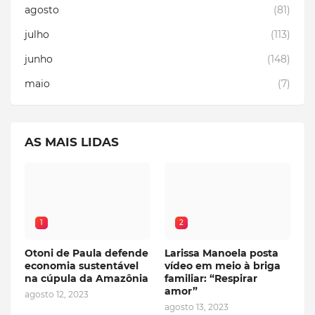
agosto
(81)
julho
(113)
junho
(148)
maio
(7)
AS MAIS LIDAS
1
2
Otoni de Paula defende
Larissa Manoela posta
economia sustentável
vídeo em meio à briga
na cúpula da Amazônia
familiar: “Respirar
amor”
agosto 12, 2023
agosto 13, 2023