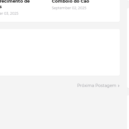
recimento de
Comboio do Cão
s
September 02, 2025
r 03, 2025
Próxima Postagem