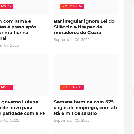
CIAS DF
NOTICIAS DF
 com arma e
Bar irregular ignora Lei do
es é preso após
Silêncio e tira paz de
r mulher na
moradores do Guará
ral
September 06, 2025
r 07, 2025
CIAS DF
NOTICIAS DF
 governo Lula se
Semana termina com 675
 de novo para
vagas de emprego, com até
r paridade com a PF
R$ 6 mil de salário
r 05, 2025
September 05, 2025