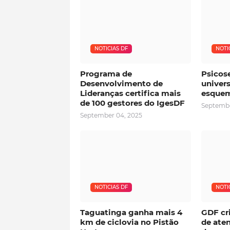
NOTICIAS DF
NOTI
Programa de
Psicos
Desenvolvimento de
univers
Lideranças certifica mais
esquem
de 100 gestores do IgesDF
Septembe
September 04, 2025
NOTICIAS DF
NOTI
Taguatinga ganha mais 4
GDF cri
km de ciclovia no Pistão
de ate