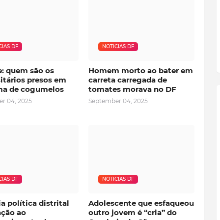
CIAS DF
NOTICIAS DF
e: quem são os
Homem morto ao bater em
itários presos em
carreta carregada de
a de cogumelos
tomates morava no DF
r 04, 2025
September 04, 2025
CIAS DF
NOTICIAS DF
a política distrital
Adolescente que esfaqueou
nção ao
outro jovem é “cria” do