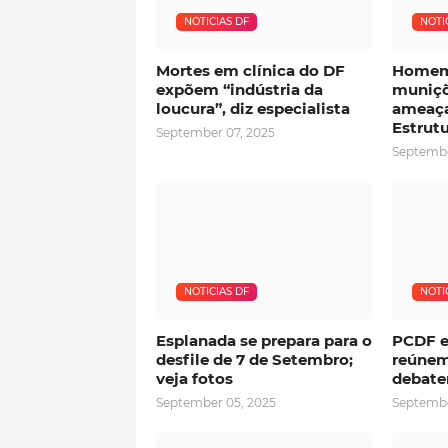
NOTICIAS DF
NOTI
Mortes em clínica do DF
Homem
expõem “indústria da
muniçõ
loucura”, diz especialista
ameaça
Estrutu
September 07, 2025
Septembe
NOTICIAS DF
NOTI
Esplanada se prepara para o
PCDF e
desfile de 7 de Setembro;
reúnem
veja fotos
debate
September 05, 2025
Septembe