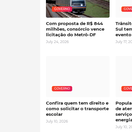
GOVERNO
GOV
Com proposta de R$ 844
Trânsit
milhões, consórcio vence
Sul tem
licitação do Metrô-DF
evento
July 24, 2026
July 17, 2
GOVERNO
GOV
Confira quem tem direito e
Popula
como solicitar o transporte
de ate
escolar
serviço
energi
July 10, 2026
July 10, 