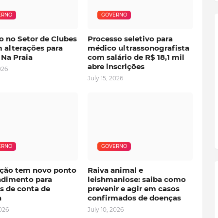
ERNO
GOVERNO
o no Setor de Clubes
Processo seletivo para
 alterações para
médico ultrassonografista
 Na Praia
com salário de R$ 18,1 mil
abre inscrições
026
July 15, 2026
ERNO
GOVERNO
ção tem novo ponto
Raiva animal e
ndimento para
leishmaniose: saiba como
s de conta de
prevenir e agir em casos
a
confirmados de doenças
2026
July 10, 2026