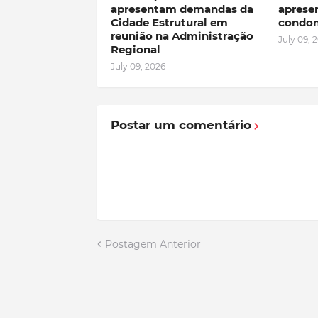
apresentam demandas da
aprese
Cidade Estrutural em
condom
reunião na Administração
July 09, 
Regional
July 09, 2026
Postar um comentário
Postagem Anterior