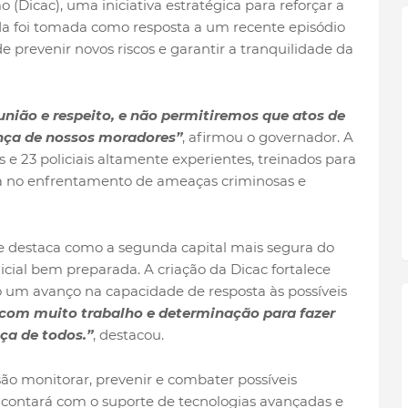
 (Dicac), uma iniciativa estratégica para reforçar a
ida foi tomada como resposta a um recente episódio
e prevenir novos riscos e garantir a tranquilidade da
união e respeito, e não permitiremos que atos de
nça de nossos moradores”
, afirmou o governador. A
 e 23 policiais altamente experientes, treinados para
ca no enfrentamento de ameaças criminosas e
 se destaca como a segunda capital mais segura do
icial bem preparada. A criação da Dicac fortalece
o um avanço na capacidade de resposta às possíveis
com muito trabalho e determinação para fazer
ça de todos.”
, destacou.
são monitorar, prevenir e combater possíveis
o, contará com o suporte de tecnologias avançadas e