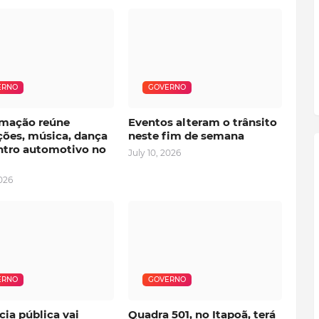
ERNO
GOVERNO
mação reúne
Eventos alteram o trânsito
ções, música, dança
neste fim de semana
ntro automotivo no
July 10, 2026
2026
ERNO
GOVERNO
ia pública vai
Quadra 501, no Itapoã, terá