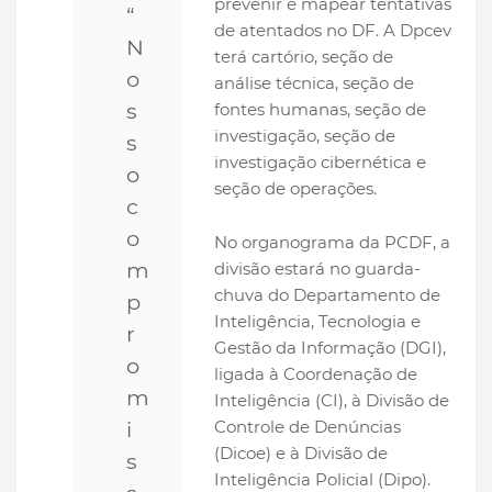
prevenir e mapear tentativas
“
de atentados no DF. A Dpcev
N
terá cartório, seção de
o
análise técnica, seção de
s
fontes humanas, seção de
investigação, seção de
s
investigação cibernética e
o
seção de operações.
c
o
No organograma da PCDF, a
m
divisão estará no guarda-
chuva do Departamento de
p
Inteligência, Tecnologia e
r
Gestão da Informação (DGI),
o
ligada à Coordenação de
m
Inteligência (CI), à Divisão de
i
Controle de Denúncias
(Dicoe) e à Divisão de
s
Inteligência Policial (Dipo).