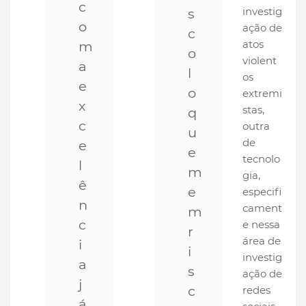
c
investig
s
o
ação de
c
atos
m
o
violent
a
l
os
e
o
extremi
x
stas,
q
c
outra
u
de
e
e
tecnolo
l
m
gia,
ê
e
especifi
n
cament
m
c
e nessa
r
área de
i
i
investig
a
s
ação de
j
c
redes
á