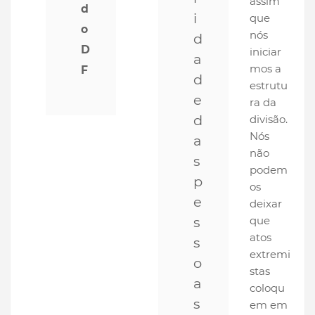
assim
d
i
que
o
nós
d
D
iniciar
a
mos a
F
d
estrutu
e
ra da
d
divisão.
Nós
a
não
s
podem
p
os
e
deixar
s
que
atos
s
extremi
o
stas
a
coloqu
s
em em