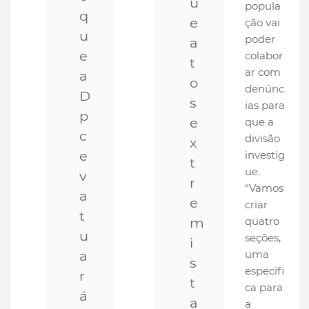
u
popula
q
e
ção vai
u
poder
a
e
colabor
t
ar com
a
o
denúnc
D
s
ias para
p
e
que a
c
divisão
x
e
investig
t
ue.
v
r
“Vamos
a
e
criar
t
m
quatro
u
seções,
i
a
uma
s
específi
r
t
ca para
á
a
a