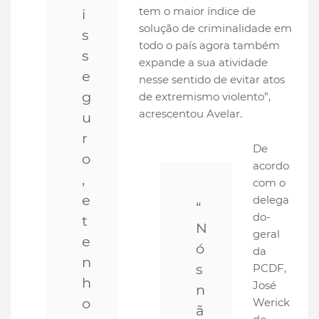
tem o maior índice de
i
solução de criminalidade em
s
todo o país agora também
s
expande a sua atividade
e
nesse sentido de evitar atos
g
de extremismo violento”,
acrescentou Avelar.
u
r
De
o
acordo
,
com o
e
delega
“
do-
t
N
geral
e
ó
da
n
s
PCDF,
h
José
n
o
Werick
ã