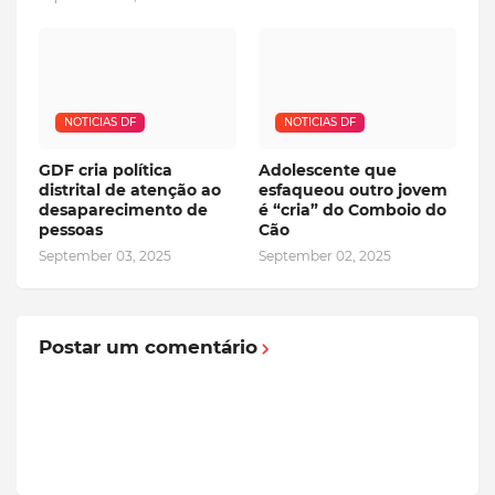
NOTICIAS DF
NOTICIAS DF
GDF cria política
Adolescente que
distrital de atenção ao
esfaqueou outro jovem
desaparecimento de
é “cria” do Comboio do
pessoas
Cão
September 03, 2025
September 02, 2025
Postar um comentário