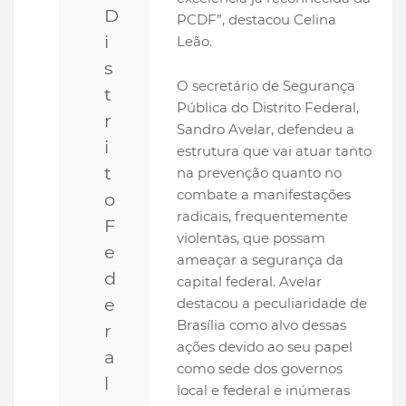
D
PCDF”, destacou Celina
i
Leão.
s
O secretário de Segurança
t
Pública do Distrito Federal,
r
Sandro Avelar, defendeu a
i
estrutura que vai atuar tanto
t
na prevenção quanto no
combate a manifestações
o
radicais, frequentemente
F
violentas, que possam
e
ameaçar a segurança da
d
capital federal. Avelar
e
destacou a peculiaridade de
Brasília como alvo dessas
r
ações devido ao seu papel
a
como sede dos governos
l
local e federal e inúmeras