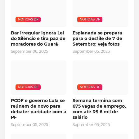
NOTICIAS DF
NOTICIAS DF
Bar irregular ignora Lei
Esplanada se prepara
do Silêncio e tira paz de
para o desfile de 7 de
moradores do Guará
Setembro; veja fotos
September 06, 2025
September 05, 2025
NOTICIAS DF
NOTICIAS DF
PCDF e governo Lula se
Semana termina com
reúnem de novo para
675 vagas de emprego,
debater paridade com a
com até R$ 6 mil de
PF
salário
September 05, 2025
September 05, 2025