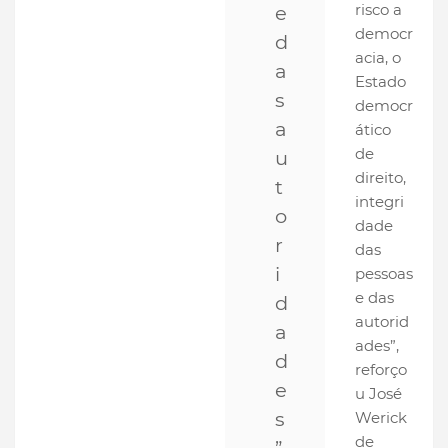
risco a
e
democr
d
acia, o
a
Estado
s
democr
a
ático
de
u
direito,
t
integri
o
dade
r
das
i
pessoas
e das
d
autorid
a
ades”,
d
reforço
e
u José
s
Werick
de