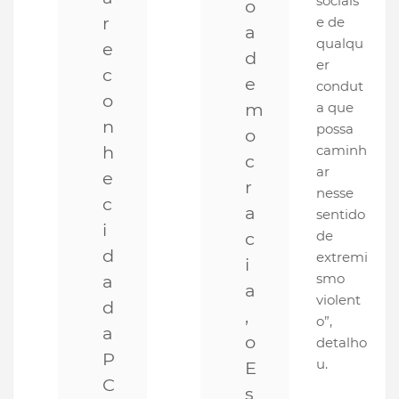
sociais
o
r
e de
a
qualqu
e
d
er
c
e
condut
o
m
a que
n
possa
o
h
caminh
c
ar
e
r
nesse
c
a
sentido
i
de
c
d
extremi
i
smo
a
a
violent
d
,
o”,
a
o
detalho
P
u.
E
C
s