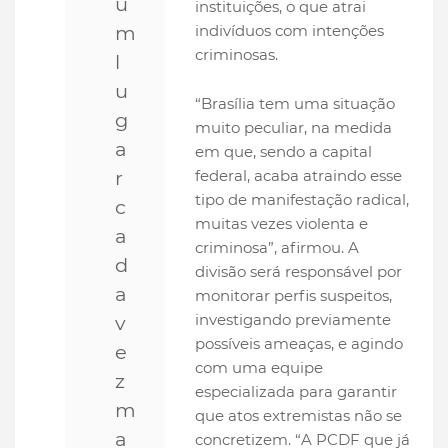
u
instituições, o que atrai
m
indivíduos com intenções
criminosas.
l
u
“Brasília tem uma situação
g
muito peculiar, na medida
a
em que, sendo a capital
r
federal, acaba atraindo esse
tipo de manifestação radical,
c
muitas vezes violenta e
a
criminosa”, afirmou. A
d
divisão será responsável por
a
monitorar perfis suspeitos,
investigando previamente
v
possíveis ameaças, e agindo
e
com uma equipe
z
especializada para garantir
m
que atos extremistas não se
a
concretizem. “A PCDF que já