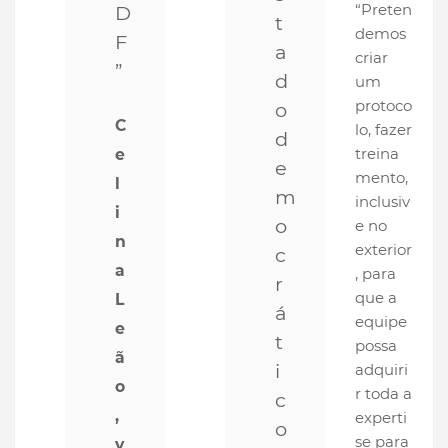
“Preten
D
t
demos
F
a
criar
”
d
um
protoco
o
C
lo, fazer
d
treina
e
e
mento,
l
m
inclusiv
i
o
e no
n
exterior
c
a
, para
r
que a
L
á
equipe
e
t
possa
ã
i
adquiri
o
r toda a
c
,
experti
o
se para
v