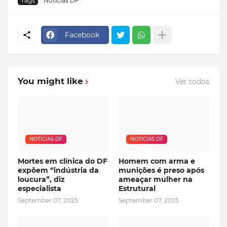
Tags
Noticias DF
Facebook
You might like
Ver todos
NOTICIAS DF
NOTICIAS DF
Mortes em clínica do DF
Homem com arma e
expõem “indústria da
munições é preso após
loucura”, diz
ameaçar mulher na
especialista
Estrutural
September 07, 2025
September 07, 2025