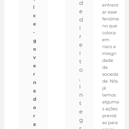
d
enfrent
i
e
ar esse
c
d
fenôme
e
no que
i
-
coloca
r
em
g
e
risco a
o
i
integri
v
dade
t
e
da
o
r
socieda
,
de. Nós
n
i
já
a
n
temos
d
alguma
t
o
s ações
e
previst
r
g
as para
a
r