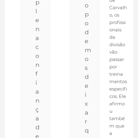
de
p
o
Carvalh
l
p
o, os
e
o
profissi
n
onais
d
a
da
e
divisão
c
m
vão
o
o
passar
n
por
s
f
treina
d
mentos
i
e
específi
a
i
cos. Ele
n
x
afirmo
ç
u
a
a
també
r
m que
d
q
a
e