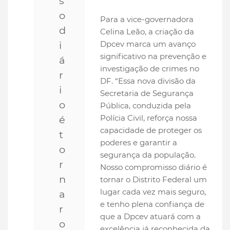
s
o
Para a vice-governadora
d
Celina Leão, a criação da
i
Dpcev marca um avanço
significativo na prevenção e
á
investigação de crimes no
r
DF. “Essa nova divisão da
i
Secretaria de Segurança
o
Pública, conduzida pela
Polícia Civil, reforça nossa
é
capacidade de proteger os
t
poderes e garantir a
o
segurança da população.
r
Nosso compromisso diário é
n
tornar o Distrito Federal um
lugar cada vez mais seguro,
a
e tenho plena confiança de
r
que a Dpcev atuará com a
o
excelência já reconhecida da