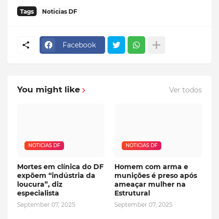
Tags
Noticias DF
Facebook
You might like
Ver todos
NOTICIAS DF
NOTICIAS DF
Mortes em clínica do DF
Homem com arma e
expõem “indústria da
munições é preso após
loucura”, diz
ameaçar mulher na
especialista
Estrutural
September 07, 2025
September 07, 2025