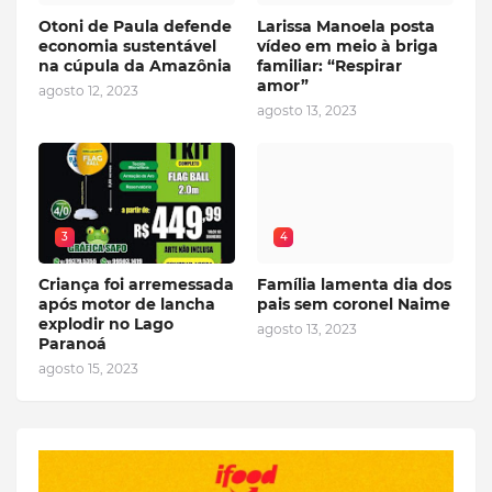
Otoni de Paula defende
Larissa Manoela posta
economia sustentável
vídeo em meio à briga
na cúpula da Amazônia
familiar: “Respirar
amor”
agosto 12, 2023
agosto 13, 2023
3
4
Criança foi arremessada
Família lamenta dia dos
após motor de lancha
pais sem coronel Naime
explodir no Lago
agosto 13, 2023
Paranoá
agosto 15, 2023