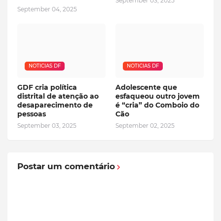
September 03, 2025
September 04, 2025
NOTICIAS DF
NOTICIAS DF
GDF cria política
Adolescente que
distrital de atenção ao
esfaqueou outro jovem
desaparecimento de
é “cria” do Comboio do
pessoas
Cão
September 03, 2025
September 02, 2025
Postar um comentário