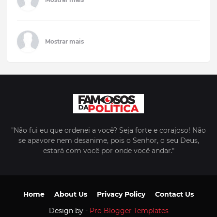
Mostrar mais
"Não fui eu que ordenei a você? Seja forte e corajoso! Não
se apavore nem desanime, pois o Senhor, o seu Deus,
estará com você por onde você andar."
Home
About Us
Privacy Policy
Contact Us
Design by -
Pro Blogger Templates