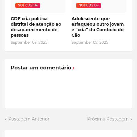
NOTICIAS DF
NOTICIAS DF
GDF cria política
Adolescente que
distrital de atenção ao
esfaqueou outro jovem
desaparecimento de
é “cria” do Comboio do
pessoas
Cão
September 03, 2025
September 02, 2025
Postar um comentário
Postagem Anterior
Próxima Postagem