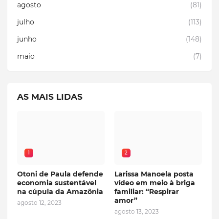
agosto
(81)
julho
(113)
junho
(148)
maio
(7)
AS MAIS LIDAS
1
2
Otoni de Paula defende
Larissa Manoela posta
economia sustentável
vídeo em meio à briga
na cúpula da Amazônia
familiar: “Respirar
amor”
agosto 12, 2023
agosto 13, 2023