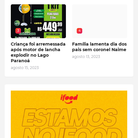
3
4
Criança foi arremessada
Família lamenta dia dos
após motor de lancha
pais sem coronel Naime
explodir no Lago
agosto 13, 2023
Paranoá
agosto 15, 2023