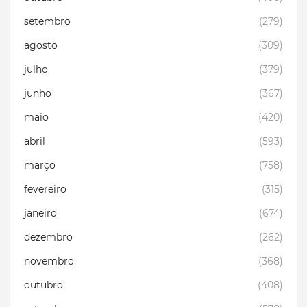
setembro
(279)
agosto
(309)
julho
(379)
junho
(367)
maio
(420)
abril
(593)
março
(758)
fevereiro
(315)
janeiro
(674)
dezembro
(262)
novembro
(368)
outubro
(408)