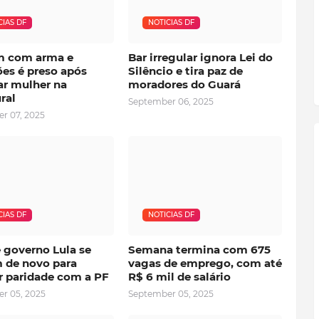
CIAS DF
NOTICIAS DF
 com arma e
Bar irregular ignora Lei do
es é preso após
Silêncio e tira paz de
r mulher na
moradores do Guará
ral
September 06, 2025
r 07, 2025
CIAS DF
NOTICIAS DF
 governo Lula se
Semana termina com 675
 de novo para
vagas de emprego, com até
r paridade com a PF
R$ 6 mil de salário
r 05, 2025
September 05, 2025