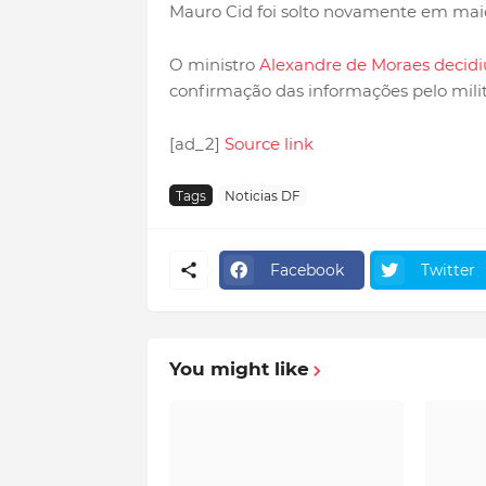
Mauro Cid foi solto novamente em mai
O ministro
Alexandre de Moraes decidi
confirmação das informações pelo milita
[ad_2]
Source link
Tags
Noticias DF
Facebook
Twitter
You might like