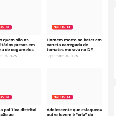
CIAS DF
NOTICIAS DF
e: quem são os
Homem morto ao bater em
itários presos em
carreta carregada de
a de cogumelos
tomates morava no DF
r 04, 2025
September 04, 2025
CIAS DF
NOTICIAS DF
a política distrital
Adolescente que esfaqueou
nção ao
outro jovem é “cria” do