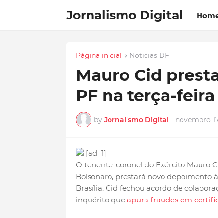
Jornalismo Digital
Hom
Página inicial
Noticias DF
Mauro Cid prest
PF na terça-feira
by
Jornalismo Digital
-
novembro 17
[ad_1]
O tenente-coronel do Exército Mauro Ci
Bolsonaro, prestará novo depoimento à P
Brasília. Cid fechou acordo de colabor
inquérito que
apura fraudes em certifi