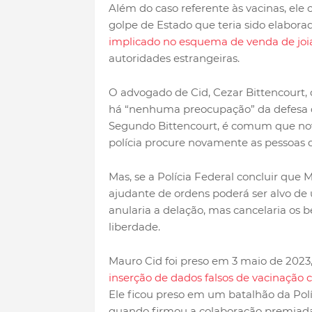
Além do caso referente às vacinas, ele
golpe de Estado que teria sido elabor
implicado no esquema de venda de joia
autoridades estrangeiras.
O advogado de Cid, Cezar Bittencourt, 
há “nenhuma preocupação” da defesa de
Segundo Bittencourt, é comum que nov
polícia procure novamente as pessoas q
Mas, se a Polícia Federal concluir que
ajudante de ordens poderá ser alvo de
anularia a delação, mas cancelaria os b
liberdade.
Mauro Cid foi preso em 3 maio de 2023,
inserção de dados falsos de vacinação c
Ele ficou preso em um batalhão da Políc
quando firmou a colaboração premiada