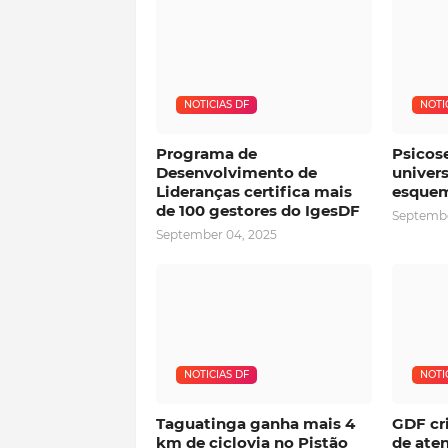
NOTICIAS DF
NOTI
Programa de
Psicos
Desenvolvimento de
univers
Lideranças certifica mais
esquem
de 100 gestores do IgesDF
Septembe
September 04, 2025
NOTICIAS DF
NOTI
Taguatinga ganha mais 4
GDF cri
km de ciclovia no Pistão
de ate