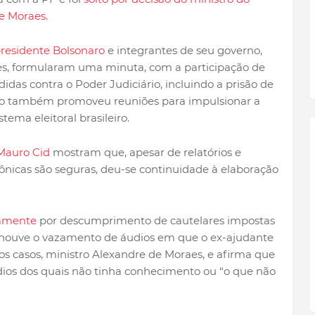
e Moraes
.
residente Bolsonaro
e integrantes de seu governo,
res, formularam uma minuta, com a participação de
das contra o Poder Judiciário, incluindo a prisão de
po também promoveu reuniões para impulsionar a
stema eleitoral brasileiro.
Mauro Cid
mostram que, apesar de relatórios e
ônicas são seguras, deu-se continuidade à elaboração
vamente
por descumprimento de cautelares impostas
o, houve o vazamento de áudios em que o ex-ajudante
dos casos, ministro Alexandre de Moraes, e afirma que
ódios dos quais não tinha conhecimento ou “o que não