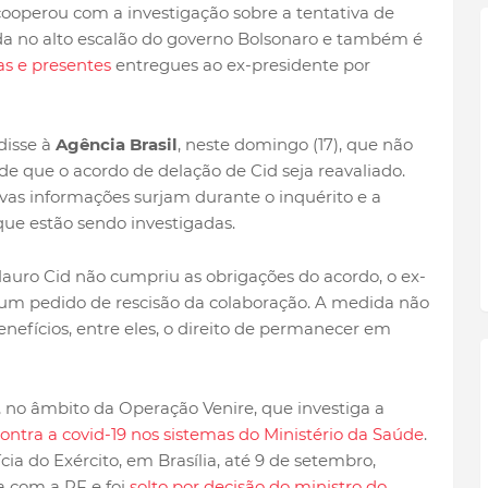
 cooperou com a investigação sobre a tentativa de
ada no alto escalão do governo Bolsonaro e também é
s e presentes
entregues ao ex-presidente por
disse à
Agência Brasil
, neste domingo (17), que não
 que o acordo de delação de Cid seja reavaliado.
as informações surjam durante o inquérito e a
ue estão sendo investigadas.
 Mauro Cid não cumpriu as obrigações do acordo, o ex-
 um pedido de rescisão da colaboração. A medida não
enefícios, entre eles, o direito de permanecer em
 no âmbito da Operação Venire, que investiga a
ontra a covid-19 nos sistemas do Ministério da Saúde
.
ia do Exército, em Brasília, até 9 de setembro,
 com a PF e foi
solto por decisão do ministro do