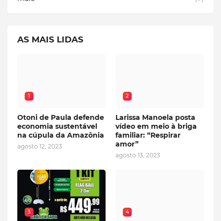
AS MAIS LIDAS
1
2
Otoni de Paula defende
Larissa Manoela posta
economia sustentável
vídeo em meio à briga
na cúpula da Amazônia
familiar: “Respirar
amor”
agosto 12, 2023
agosto 13, 2023
3
4