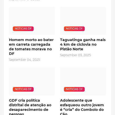
NOTICIAS DF
NOTICIAS DF
Homem morto ao bater
Taguatinga ganha mais
em carreta carregada
4 km de ciclovia no
de tomates morava no
Pistão Norte
DF
September 03, 2025
September 04, 2025
NOTICIAS DF
NOTICIAS DF
GDF cria política
Adolescente que
distrital de atenção ao
esfaqueou outro jovem
desaparecimento de
é “cria” do Comboio do
pessoas
Cão