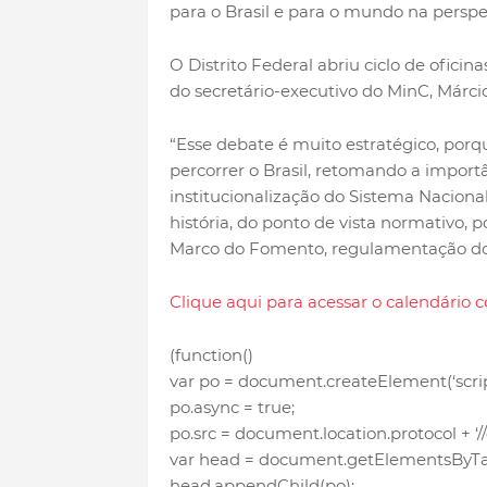
para o Brasil e para o mundo na persp
O Distrito Federal abriu ciclo de oficin
do secretário-executivo do MinC, Márcio
“Esse debate é muito estratégico, porq
percorrer o Brasil, retomando a impor
institucionalização do Sistema Naciona
história, do ponto de vista normativo
Marco do Fomento, regulamentação do 
Clique aqui para acessar o calendário c
(function()
var po = document.createElement(‘script
po.async = true;
po.src = document.location.protocol + ‘/
var head = document.getElementsByTa
head.appendChild(po);