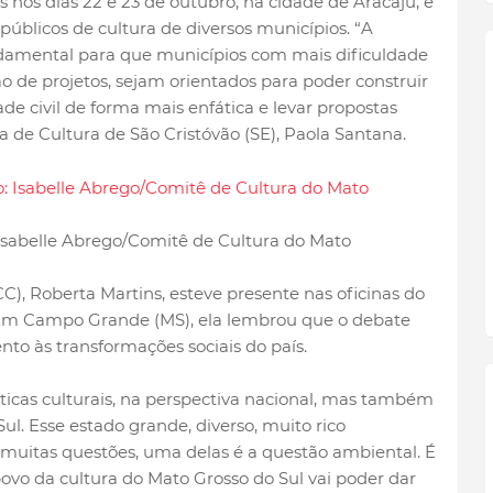
s nos dias 22 e 23 de outubro, na cidade de Aracaju, e
públicos de cultura de diversos municípios.
“A
undamental para que municípios com mais dificuldade
o de projetos, sejam orientados para poder construir
de civil de forma mais enfática e levar propostas
a de Cultura de São Cristóvão (SE), Paola Santana.
Isabelle Abrego/Comitê de Cultura do Mato
C), Roberta Martins, esteve presente nas oficinas do
 Em Campo Grande (MS), ela lembrou que o debate
tento às transformações sociais do país.
ticas culturais, na perspectiva nacional, mas também
ul. Esse estado grande, diverso, muito rico
 muitas questões, uma delas é a questão ambiental. É
ovo da cultura do Mato Grosso do Sul vai poder dar