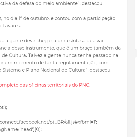
ectiva da defesa do meio ambiente”, destacou.
as, no dia 1º de outubro, e contou com a participação
 Tavares.
ue a gente deve chegar a uma síntese que vai
tância desse instrumento, que é um braço também da
l de Cultura. Talvez a gente nunca tenha passado na
, por um momento de tanta regulamentação, com
Sistema e Plano Nacional de Cultura”, destacou.
ompleto das oficinas territoriais do PNC
.
’);
/connect.facebook.net/pt_BR/all.js#xfbml=1’;
gName(‘head’)[0];