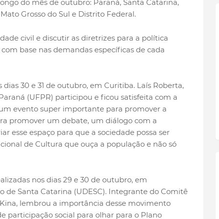
longo do mês de outubro: Paraná, Santa Catarina,
ato Grosso do Sul e Distrito Federal.
ade civil e discutir as diretrizes para a política
s, com base nas demandas específicas de cada
dias 30 e 31 de outubro, em Curitiba. Laís Roberta,
araná (UFPR) participou e ficou satisfeita com a
o um evento super importante para promover a
para promover um debate, um diálogo com a
riar esse espaço para que a sociedade possa ser
cional de Cultura que ouça a população e não só
ealizadas nos dias 29 e 30 de outubro, em
do de Santa Catarina (UDESC). Integrante do Comitê
a Kina, lembrou a importância desse movimento
e participação social para olhar para o Plano