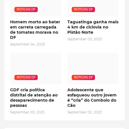
NOTICIAS DF
NOTICIAS DF
Homem morto ao bater
Taguatinga ganha mais
em carreta carregada
4 km de ciclovia no
de tomates morava no
Pistão Norte
DF
September 03, 2025
September 04, 2025
NOTICIAS DF
NOTICIAS DF
GDF cria política
Adolescente que
distrital de atenção ao
esfaqueou outro jovem
desaparecimento de
é “cria” do Comboio do
pessoas
Cão
September 03, 2025
September 02, 2025