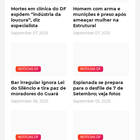
Mortes em clínica do DF
Homem com arma e
expõem “indústria da
munições é preso após
loucura”, diz
ameaçar mulher na
especialista
Estrutural
September 07, 2025
September 07, 2025
NOTICIAS DF
NOTICIAS DF
Bar irregular ignora Lei
Esplanada se prepara
do Silêncio e tira paz de
para o desfile de 7 de
moradores do Guará
Setembro; veja fotos
September 06, 2025
September 05, 2025
NOTICIAS DF
NOTICIAS DF