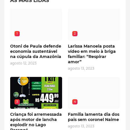
AS MAIS LIDAS
1
2
Otoni de Paula defende
Larissa Manoela posta
economia sustentável
vídeo em meio à briga
na cúpula da Amazônia
familiar: “Respirar
amor”
agosto 12, 2023
agosto 13, 2023
3
4
Criança foi arremessada
Família lamenta dia dos
após motor de lancha
pais sem coronel Naime
explodir no Lago
agosto 13, 2023