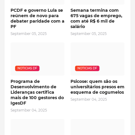
PCDF e governo Lula se
Semana termina com
reúnem de novo para
675 vagas de emprego,
debater paridade com a
com até R$ 6 mil de
PF
salário
September 05, 2025
September 05, 2025
NOTICIAS DF
NOTICIAS DF
Programa de
Psicose: quem são os
Desenvolvimento de
universitários presos em
Lideranças certifica
esquema de cogumelos
mais de 100 gestores do
September 04, 2025
IgesDF
September 04, 2025