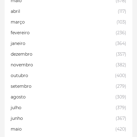
maio
(578)
abril
(117)
março
(103)
fevereiro
(236)
janeiro
(364)
dezembro
(357)
novembro
(382)
outubro
(400)
setembro
(279)
agosto
(309)
julho
(379)
junho
(367)
maio
(420)