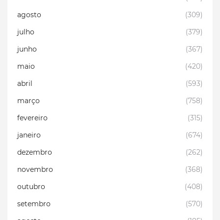
agosto
(309)
julho
(379)
junho
(367)
maio
(420)
abril
(593)
março
(758)
fevereiro
(315)
janeiro
(674)
dezembro
(262)
novembro
(368)
outubro
(408)
setembro
(570)