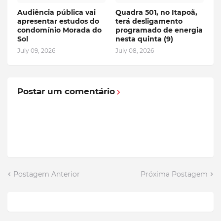
Audiência pública vai
Quadra 501, no Itapoã,
apresentar estudos do
terá desligamento
condomínio Morada do
programado de energia
Sol
nesta quinta (9)
July 09, 2026
July 08, 2026
Postar um comentário
Postagem Anterior
Próxima Postagem