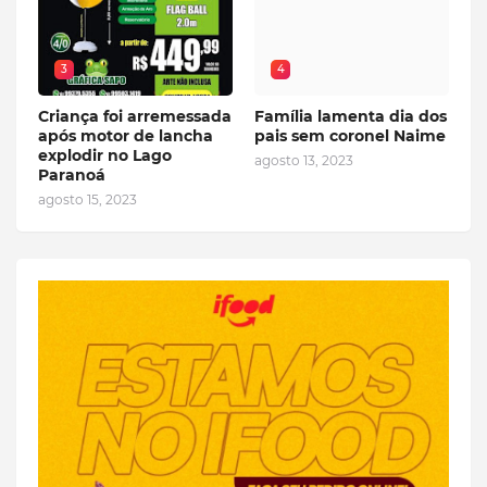
3
4
Criança foi arremessada
Família lamenta dia dos
após motor de lancha
pais sem coronel Naime
explodir no Lago
agosto 13, 2023
Paranoá
agosto 15, 2023