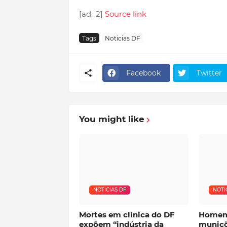
[ad_2]
Source link
Tags
Noticias DF
Facebook
Twitter
You might like
NOTICIAS DF
NOTI
Mortes em clínica do DF
Homem
expõem “indústria da
muniçõ