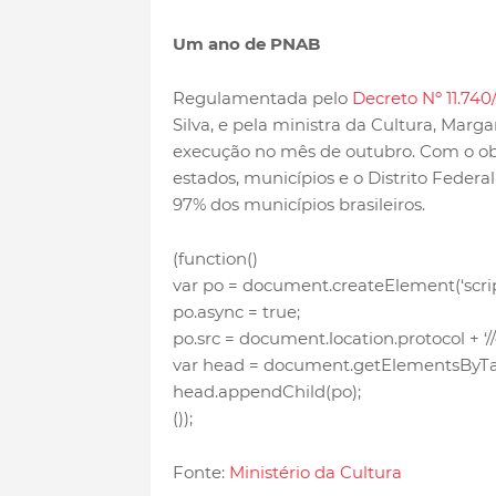
Um ano de PNAB
Regulamentada pelo
Decreto Nº 11.740
Silva, e pela ministra da Cultura, Mar
execução no mês de outubro. Com o obje
estados, municípios e o Distrito Federal
97% dos municípios brasileiros.
(function()
var po = document.createElement(‘script
po.async = true;
po.src = document.location.protocol + ‘/
var head = document.getElementsByTa
head.appendChild(po);
());
Fonte:
Ministério da Cultura