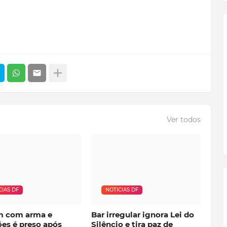
Ver todos
CIAS DF
NOTICIAS DF
 com arma e
Bar irregular ignora Lei do
es é preso após
Silêncio e tira paz de