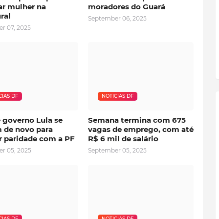
r mulher na
moradores do Guará
ral
September 06, 2025
r 07, 2025
CIAS DF
NOTICIAS DF
 governo Lula se
Semana termina com 675
 de novo para
vagas de emprego, com até
r paridade com a PF
R$ 6 mil de salário
r 05, 2025
September 05, 2025
CIAS DF
NOTICIAS DF