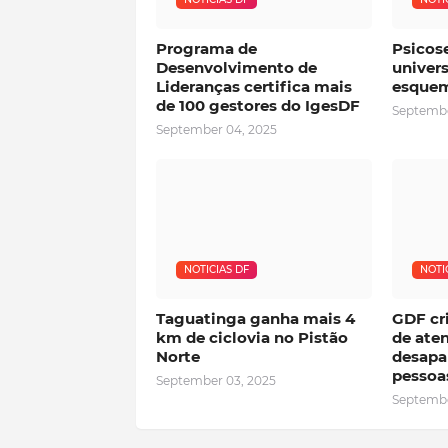
Programa de
Psicos
Desenvolvimento de
univers
Lideranças certifica mais
esquem
de 100 gestores do IgesDF
Septembe
September 04, 2025
NOTICIAS DF
NOTI
Taguatinga ganha mais 4
GDF cri
km de ciclovia no Pistão
de ate
Norte
desapa
pessoa
September 03, 2025
Septembe