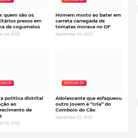
e: quem são os
Homem morto ao bater em
itários presos em
carreta carregada de
a de cogumelos
tomates morava no DF
r 04, 2025
September 04, 2025
CIAS DF
NOTICIAS DF
a política distrital
Adolescente que esfaqueou
nção ao
outro jovem é “cria” do
recimento de
Comboio do Cão
s
September 02, 2025
r 03, 2025