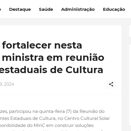
e
Destaque
Saúde
Administração
Educação
fortalecer nesta
 ministra em reunião
estaduais de Cultura
, 2024
es, participou na quinta-feira (7) da Reunião do
ntes Estaduais de Cultura, no Centro Cultural Solar
sponibilidade do MinC em construir soluções