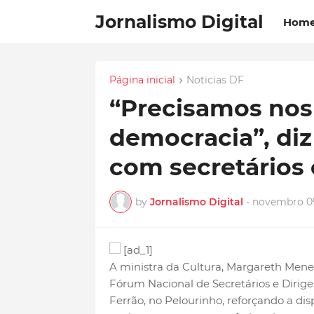
Jornalismo Digital
Hom
Página inicial
Noticias DF
“Precisamos nos 
democracia”, diz
com secretários 
by
Jornalismo Digital
-
novembro 09
[ad_1]
A ministra da Cultura, Margareth Menez
Fórum Nacional de Secretários e Dirige
Ferrão, no Pelourinho, reforçando a di