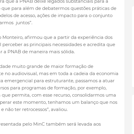
ra que a PNAB deixe legados substanciais para a
o que para além de debatermos questões práticas de
elos de acesso, ações de impacto para o conjunto
armos juntos”.
o Monteiro, afirmou que a partir da experiência dos
el perceber as principais necessidades e acredita que
rar a PNAB de maneira mais sólida.
idade muito grande de maior formação de
nte no audiovisual, mas em toda a cadeia da economia
ítica emergencial para estruturante, passamos a atuar
cursos para programas de formação, por exemplo,
 que permita, com esse recurso, consolidarmos uma
 superar este momento, tenhamos um balanço que nos
 não ter retrocessos”, avaliou.
presentada pelo MinC também será levada aos