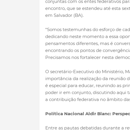
conjuntas com os entes federativos para
encontro, que se estendeu até esta sext
em Salvador (BA).
“Somos testemunhas do esforço de cad
dedicando neste momento a essa oport
pensamentos diferentes, mas é convers
encontrando os pontos de convergência
Precisamos nos fortalecer nesta democr
O secretário-Executivo do Ministério, 
importância da realização da reunião 
é especial para educar, reunindo as pri
poder ir em conjunto, discutindo aqu
a contribuição federativa no âmbito das
Política Nacional Aldir Blanc: Perspe
Entre as pautas debatidas durante a r