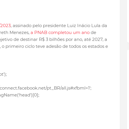
/2023
, assinado pelo presidente Luiz Inácio Lula da
gareth Menezes,
a PNAB completou um ano
de
tivo de destinar R$ 3 bilhões por ano, até 2027, a
, o primeiro ciclo teve adesão de todos os estados e
’);
/connect.facebook.net/pt_BR/all.js#xfbml=1’;
gName(‘head’)[0];