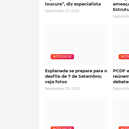
loucura”, diz especialista
ameaça
Estrutu
September 07, 2025
Septembe
NOTICIAS DF
NOTI
Esplanada se prepara para o
PCDF e
desfile de 7 de Setembro;
reúnem
veja fotos
debate
September 05, 2025
Septembe
NOTICIAS DF
NOTI