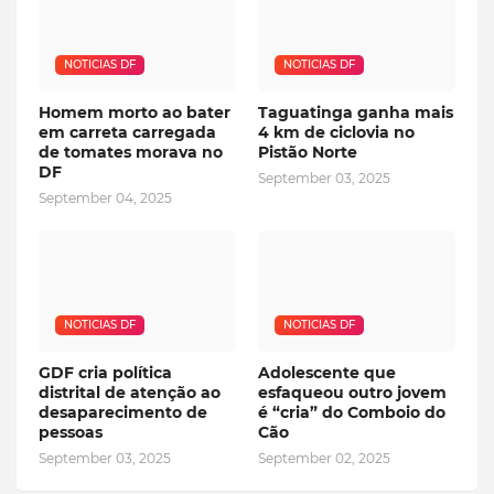
NOTICIAS DF
NOTICIAS DF
Homem morto ao bater
Taguatinga ganha mais
em carreta carregada
4 km de ciclovia no
de tomates morava no
Pistão Norte
DF
September 03, 2025
September 04, 2025
NOTICIAS DF
NOTICIAS DF
GDF cria política
Adolescente que
distrital de atenção ao
esfaqueou outro jovem
desaparecimento de
é “cria” do Comboio do
pessoas
Cão
September 03, 2025
September 02, 2025