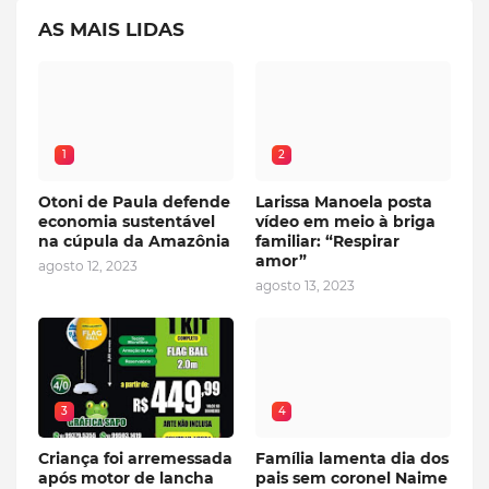
AS MAIS LIDAS
1
2
Otoni de Paula defende
Larissa Manoela posta
economia sustentável
vídeo em meio à briga
na cúpula da Amazônia
familiar: “Respirar
amor”
agosto 12, 2023
agosto 13, 2023
3
4
Criança foi arremessada
Família lamenta dia dos
após motor de lancha
pais sem coronel Naime