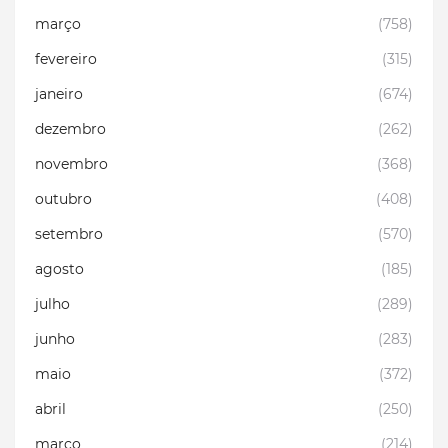
março
(758)
fevereiro
(315)
janeiro
(674)
dezembro
(262)
novembro
(368)
outubro
(408)
setembro
(570)
agosto
(185)
julho
(289)
junho
(283)
maio
(372)
abril
(250)
março
(214)