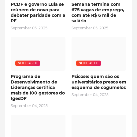
PCDF e governo Lula se
Semana termina com
reúnem de novo para
675 vagas de emprego,
debater paridade com a
com até R$ 6 mil de
PF
salário
September 05, 2025
September 05, 2025
NOTICIAS DF
NOTICIAS DF
Programa de
Psicose: quem são os
Desenvolvimento de
universitários presos em
Lideranças certifica
esquema de cogumelos
mais de 100 gestores do
September 04, 2025
IgesDF
September 04, 2025