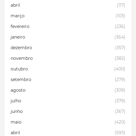
abril
(117)
março
(103)
fevereiro
(236)
janeiro
(364)
dezembro
(357)
novembro
(382)
outubro
(400)
setembro
(279)
agosto
(309)
julho
(379)
junho
(367)
maio
(420)
abril
(593)