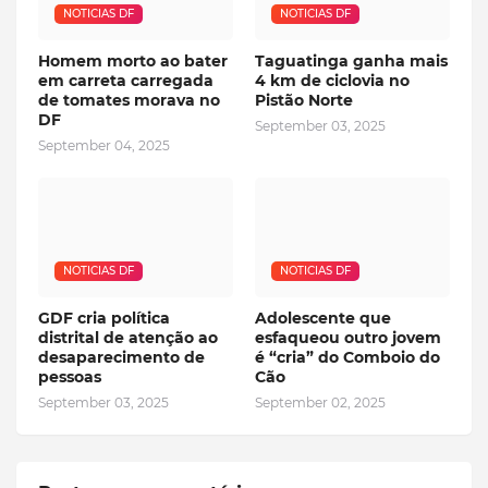
NOTICIAS DF
NOTICIAS DF
Homem morto ao bater
Taguatinga ganha mais
em carreta carregada
4 km de ciclovia no
de tomates morava no
Pistão Norte
DF
September 03, 2025
September 04, 2025
NOTICIAS DF
NOTICIAS DF
GDF cria política
Adolescente que
distrital de atenção ao
esfaqueou outro jovem
desaparecimento de
é “cria” do Comboio do
pessoas
Cão
September 03, 2025
September 02, 2025