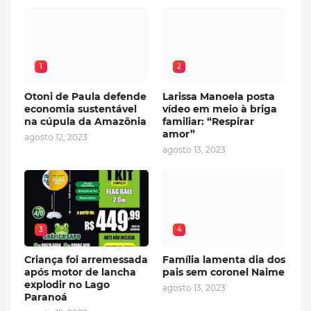
1
2
Otoni de Paula defende
Larissa Manoela posta
economia sustentável
vídeo em meio à briga
na cúpula da Amazônia
familiar: “Respirar
amor”
agosto 12, 2023
agosto 13, 2023
3
4
Criança foi arremessada
Família lamenta dia dos
após motor de lancha
pais sem coronel Naime
explodir no Lago
agosto 13, 2023
Paranoá