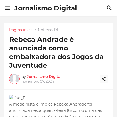
Jornalismo Digital
Página inicial
Noticias DF
Rebeca Andrade é
anunciada como
embaixadora dos Jogos da
Juventude
by
Jornalismo Digital
novembro 07, 2024
[ad_1]
A medalhista olímpica Rebeca Andrade foi
anunciada nesta quarta-feira (6) como uma das
embaixadoras da próxima edição dos Jogos da