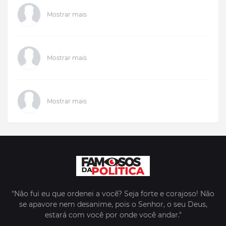
Mostrar mais
Mostrar mais
Mostrar mais
"Não fui eu que ordenei a você? Seja forte e corajoso! Não
se apavore nem desanime, pois o Senhor, o seu Deus,
estará com você por onde você andar."