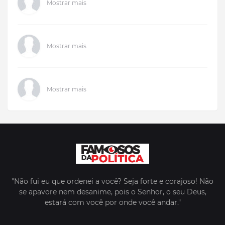
Mostrar mais
Mostrar mais
Mostrar mais
"Não fui eu que ordenei a você? Seja forte e corajoso! Não
se apavore nem desanime, pois o Senhor, o seu Deus,
estará com você por onde você andar."