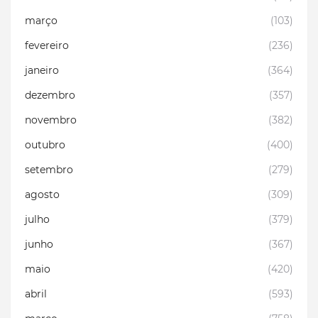
março
(103)
fevereiro
(236)
janeiro
(364)
dezembro
(357)
novembro
(382)
outubro
(400)
setembro
(279)
agosto
(309)
julho
(379)
junho
(367)
maio
(420)
abril
(593)