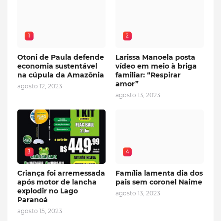
1
2
Otoni de Paula defende
Larissa Manoela posta
economia sustentável
vídeo em meio à briga
na cúpula da Amazônia
familiar: “Respirar
amor”
agosto 12, 2023
agosto 13, 2023
3
4
Criança foi arremessada
Família lamenta dia dos
após motor de lancha
pais sem coronel Naime
explodir no Lago
agosto 13, 2023
Paranoá
agosto 15, 2023