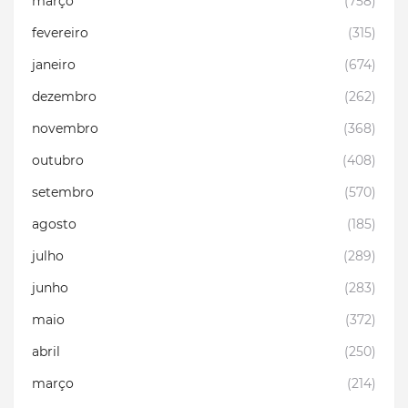
março
(758)
fevereiro
(315)
janeiro
(674)
dezembro
(262)
novembro
(368)
outubro
(408)
setembro
(570)
agosto
(185)
julho
(289)
junho
(283)
maio
(372)
abril
(250)
março
(214)