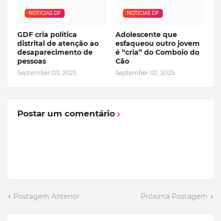
NOTICIAS DF
NOTICIAS DF
GDF cria política
Adolescente que
distrital de atenção ao
esfaqueou outro jovem
desaparecimento de
é “cria” do Comboio do
pessoas
Cão
September 03, 2025
September 02, 2025
Postar um comentário
Postagem Anterior
Próxima Postagem