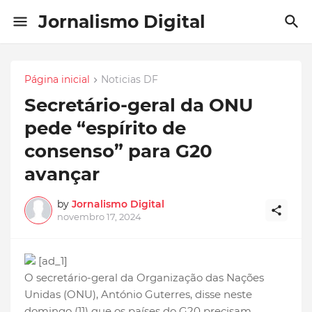
Jornalismo Digital
Página inicial
Noticias DF
Secretário-geral da ONU
pede “espírito de
consenso” para G20
avançar
by
Jornalismo Digital
novembro 17, 2024
[ad_1]
O secretário-geral da Organização das Nações
Unidas (ONU), António Guterres, disse neste
domingo (11) que os países do G20 precisam