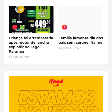
3
4
Criança foi arremessada
Família lamenta dia dos
após motor de lancha
pais sem coronel Naime
explodir no Lago
agosto 13, 2023
Paranoá
agosto 15, 2023