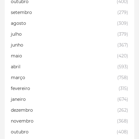
outubro
(400)
setembro
(279)
agosto
(309)
julho
(379)
junho
(367)
maio
(420)
abril
(593)
março
(758)
fevereiro
(315)
janeiro
(674)
dezembro
(262)
novembro
(368)
outubro
(408)