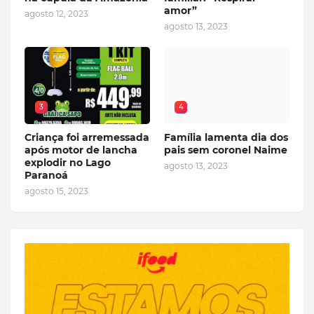
amor”
agosto 12, 2023
agosto 13, 2023
3
4
Criança foi arremessada
Família lamenta dia dos
após motor de lancha
pais sem coronel Naime
explodir no Lago
agosto 13, 2023
Paranoá
agosto 15, 2023