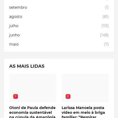
setembro
(1)
agosto
(81)
julho
(113)
junho
(148)
maio
(7)
AS MAIS LIDAS
1
2
Otoni de Paula defende
Larissa Manoela posta
economia sustentável
vídeo em meio à briga
na cúpula da Amazônia
familiar: “Respirar