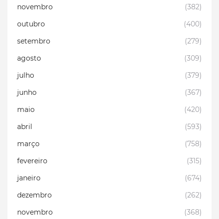
novembro
(382)
outubro
(400)
setembro
(279)
agosto
(309)
julho
(379)
junho
(367)
maio
(420)
abril
(593)
março
(758)
fevereiro
(315)
janeiro
(674)
dezembro
(262)
novembro
(368)