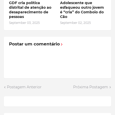
GDF cria política
Adolescente que
distrital de atenção ao
esfaqueou outro jovem
desaparecimento de
é “cria” do Comboio do
pessoas
Cão
September 03, 2025
September 02, 2025
Postar um comentário
Postagem Anterior
Próxima Postagem