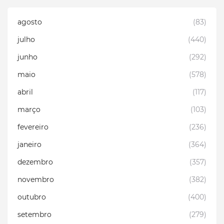
agosto
(83)
julho
(440)
junho
(292)
maio
(578)
abril
(117)
março
(103)
fevereiro
(236)
janeiro
(364)
dezembro
(357)
novembro
(382)
outubro
(400)
setembro
(279)