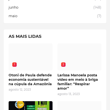
junho
(148)
maio
(7)
AS MAIS LIDAS
1
2
Otoni de Paula defende
Larissa Manoela posta
economia sustentável
vídeo em meio à briga
na cúpula da Amazônia
familiar: “Respirar
amor”
agosto 12, 2023
agosto 13, 2023