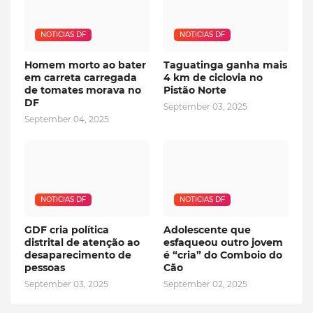
NOTICIAS DF
NOTICIAS DF
Homem morto ao bater
Taguatinga ganha mais
em carreta carregada
4 km de ciclovia no
de tomates morava no
Pistão Norte
DF
September 03, 2025
September 04, 2025
NOTICIAS DF
NOTICIAS DF
GDF cria política
Adolescente que
distrital de atenção ao
esfaqueou outro jovem
desaparecimento de
é “cria” do Comboio do
pessoas
Cão
September 03, 2025
September 02, 2025