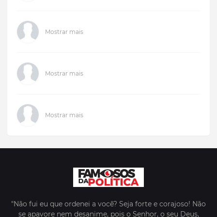
Mostrar mais
Mostrar mais
Mostrar mais
"Não fui eu que ordenei a você? Seja forte e corajoso! Não
se apavore nem desanime, pois o Senhor, o seu Deus,