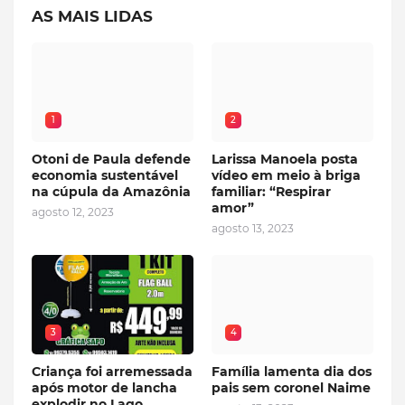
AS MAIS LIDAS
1
2
Otoni de Paula defende
Larissa Manoela posta
economia sustentável
vídeo em meio à briga
na cúpula da Amazônia
familiar: “Respirar
amor”
agosto 12, 2023
agosto 13, 2023
3
4
Criança foi arremessada
Família lamenta dia dos
após motor de lancha
pais sem coronel Naime
explodir no Lago