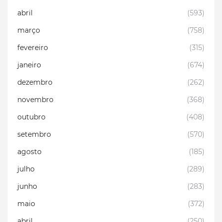
abril
(593)
março
(758)
fevereiro
(315)
janeiro
(674)
dezembro
(262)
novembro
(368)
outubro
(408)
setembro
(570)
agosto
(185)
julho
(289)
junho
(283)
maio
(372)
abril
(250)