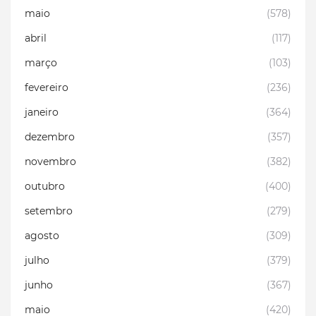
maio
(578)
abril
(117)
março
(103)
fevereiro
(236)
janeiro
(364)
dezembro
(357)
novembro
(382)
outubro
(400)
setembro
(279)
agosto
(309)
julho
(379)
junho
(367)
maio
(420)