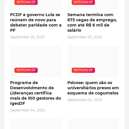
NOTICIAS DF
NOTICIAS DF
PCDF e governo Lula se
Semana termina com
reúnem de novo para
675 vagas de emprego,
debater paridade com a
com até R$ 6 mil de
PF
salário
September 05, 2025
September 05, 2025
NOTICIAS DF
NOTICIAS DF
Programa de
Psicose: quem são os
Desenvolvimento de
universitários presos em
Lideranças certifica
esquema de cogumelos
mais de 100 gestores do
September 04, 2025
IgesDF
September 04, 2025