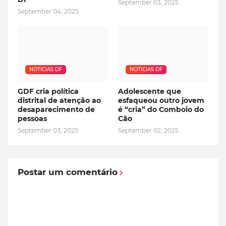
September 03, 2025
September 04, 2025
NOTICIAS DF
NOTICIAS DF
GDF cria política
Adolescente que
distrital de atenção ao
esfaqueou outro jovem
desaparecimento de
é “cria” do Comboio do
pessoas
Cão
September 03, 2025
September 02, 2025
Postar um comentário