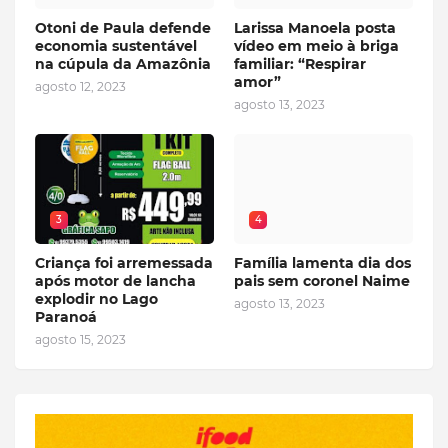
Otoni de Paula defende
Larissa Manoela posta
economia sustentável
vídeo em meio à briga
na cúpula da Amazônia
familiar: “Respirar
amor”
agosto 12, 2023
agosto 13, 2023
3
4
Criança foi arremessada
Família lamenta dia dos
após motor de lancha
pais sem coronel Naime
explodir no Lago
agosto 13, 2023
Paranoá
agosto 15, 2023