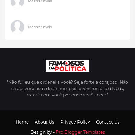
Mostrar mais
Mostrar mais
"Não fui eu que ordenei a você? Seja forte e corajoso! Não
se apavore nem desanime, pois o Senhor, o seu Deus,
estará com você por onde você andar."
Home
About Us
Privacy Policy
Contact Us
Design by -
Pro Blogger Templates