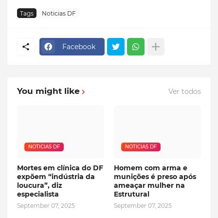
Tags
Noticias DF
Facebook
You might like
Ver todos
NOTICIAS DF
NOTICIAS DF
Mortes em clínica do DF
Homem com arma e
expõem “indústria da
munições é preso após
loucura”, diz
ameaçar mulher na
especialista
Estrutural
September 07, 2025
September 07, 2025