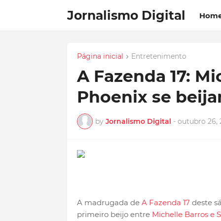
Jornalismo Digital
Hom
Página inicial
Entretenimento
A Fazenda 17: Mi
Phoenix se beija
by
Jornalismo Digital
-
outubro 26, 
A madrugada de
A Fazenda 17
deste sá
primeiro beijo entre
Michelle Barros e 