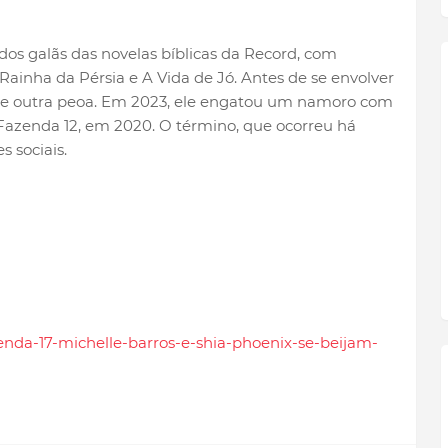
dos galãs das novelas bíblicas da Record, com
ainha da Pérsia e A Vida de Jó. Antes de se envolver
o de outra peoa. Em 2023, ele engatou um namoro com
A Fazenda 12, em 2020. O término, que ocorreu há
 sociais.
azenda-17-michelle-barros-e-shia-phoenix-se-beijam-