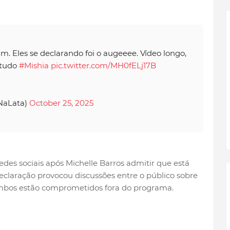
am. Eles se declarando foi o augeeee. Vídeo longo,
 tudo
#Mishia
pic.twitter.com/MH0fELj17B
oNaLata)
October 25, 2025
redes sociais após Michelle Barros admitir que está
eclaração provocou discussões entre o público sobre
ambos estão comprometidos fora do programa.