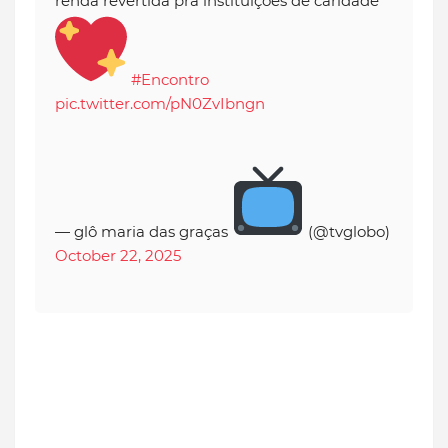
renda revertida pra instituições de caridade
#Encontro
pic.twitter.com/pN0ZvIbngn
— glô maria das graças
(@tvglobo)
October 22, 2025