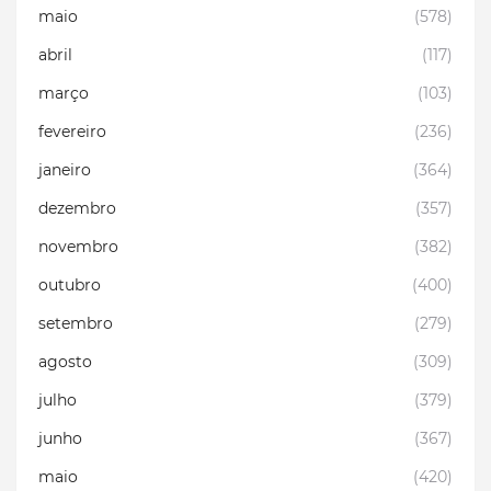
maio
(578)
abril
(117)
março
(103)
fevereiro
(236)
janeiro
(364)
dezembro
(357)
novembro
(382)
outubro
(400)
setembro
(279)
agosto
(309)
julho
(379)
junho
(367)
maio
(420)