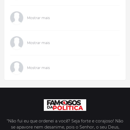
Mostrar mais
Mostrar mais
Mostrar mais
"Não fui eu que ordenei a você? Seja forte e corajoso! Não
se apavore nem desanime, pois o Senhor, o seu Deus,