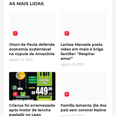
AS MAIS LIDAS
1
2
Otoni de Paula defende
Larissa Manoela posta
economia sustentável
vídeo em meio à briga
na cúpula da Amazônia
familiar: “Respirar
amor”
agosto 12, 2023
agosto 13, 2023
3
4
Criança foi arremessada
Família lamenta dia dos
após motor de lancha
pais sem coronel Naime
explodir no Lago
agosto 13, 2023