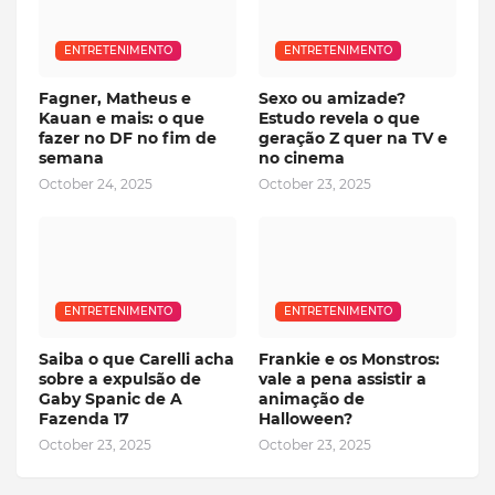
ENTRETENIMENTO
ENTRETENIMENTO
Fagner, Matheus e
Sexo ou amizade?
Kauan e mais: o que
Estudo revela o que
fazer no DF no fim de
geração Z quer na TV e
semana
no cinema
October 24, 2025
October 23, 2025
ENTRETENIMENTO
ENTRETENIMENTO
Saiba o que Carelli acha
Frankie e os Monstros:
sobre a expulsão de
vale a pena assistir a
Gaby Spanic de A
animação de
Fazenda 17
Halloween?
October 23, 2025
October 23, 2025