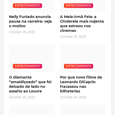
ENTRETENIMENTO
ENTRETENIMENTO
Nelly Furtado anuncia
A Meia-Irmã Feia: a
pausa na carreira: veja
Cinderela mais nojenta
o motivo
que estreou nos
cinemas
October 26, 2025
October 25, 2025
ENTRETENIMENTO
ENTRETENIMENTO
O diamante
Por que novo filme de
“amaldiçoado” que foi
Leonardo DiCaprio
deixado de lado no
fracassou nas
assalto ao Louvre
bilheterias
October 25, 2025
October 24, 2025