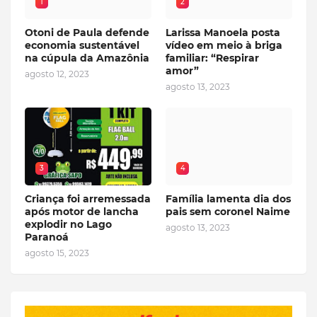
1
2
Otoni de Paula defende
Larissa Manoela posta
economia sustentável
vídeo em meio à briga
na cúpula da Amazônia
familiar: “Respirar
amor”
agosto 12, 2023
agosto 13, 2023
3
4
Criança foi arremessada
Família lamenta dia dos
após motor de lancha
pais sem coronel Naime
explodir no Lago
agosto 13, 2023
Paranoá
agosto 15, 2023