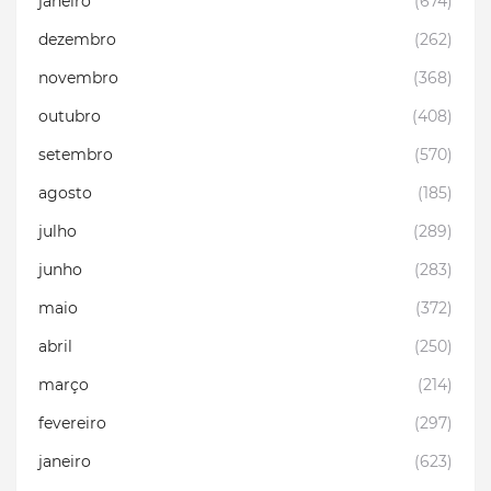
janeiro
(674)
dezembro
(262)
novembro
(368)
outubro
(408)
setembro
(570)
agosto
(185)
julho
(289)
junho
(283)
maio
(372)
abril
(250)
março
(214)
fevereiro
(297)
janeiro
(623)