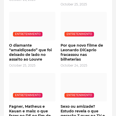
October 25, 2025
ENTRETENIMENTO
ENTRETENIMENTO
O diamante
Por que novo filme de
“amaldiçoado” que foi
Leonardo DiCaprio
deixado de lado no
fracassou nas
assalto ao Louvre
bilheterias
October 25, 2025
October 24, 2025
ENTRETENIMENTO
ENTRETENIMENTO
Fagner, Matheus e
Sexo ou amizade?
Kauan e mais: o que
Estudo revela o que
fazer no DF no fim de
geração Z quer na TV e