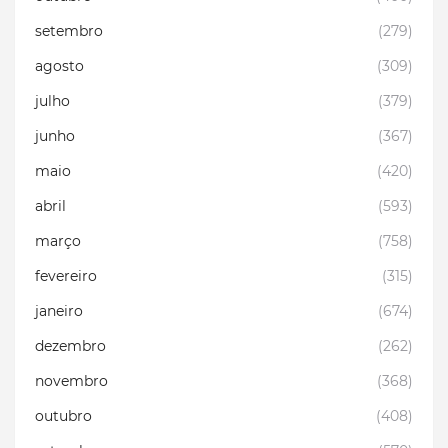
setembro
(279)
agosto
(309)
julho
(379)
junho
(367)
maio
(420)
abril
(593)
março
(758)
fevereiro
(315)
janeiro
(674)
dezembro
(262)
novembro
(368)
outubro
(408)