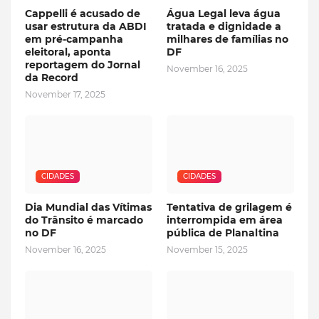
Cappelli é acusado de
Água Legal leva água
usar estrutura da ABDI
tratada e dignidade a
em pré-campanha
milhares de famílias no
eleitoral, aponta
DF
reportagem do Jornal
November 16, 2025
da Record
November 17, 2025
CIDADES
CIDADES
Dia Mundial das Vítimas
Tentativa de grilagem é
do Trânsito é marcado
interrompida em área
no DF
pública de Planaltina
November 16, 2025
November 15, 2025