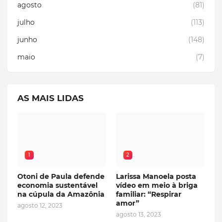
agosto
(81)
julho
(113)
junho
(148)
maio
(7)
AS MAIS LIDAS
1
2
Otoni de Paula defende
Larissa Manoela posta
economia sustentável
vídeo em meio à briga
na cúpula da Amazônia
familiar: “Respirar
amor”
agosto 12, 2023
agosto 13, 2023