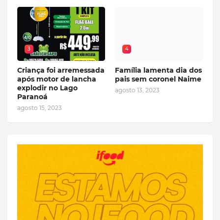
3
4
Criança foi arremessada
Família lamenta dia dos
após motor de lancha
pais sem coronel Naime
explodir no Lago
agosto 13, 2023
Paranoá
agosto 15, 2023