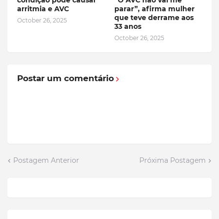
condição pode causar
“O AVC não vai me
arritmia e AVC
parar”, afirma mulher
que teve derrame aos
October 26, 2025
33 anos
October 26, 2025
Postar um comentário
Postagem Anterior
Próxima Postagem