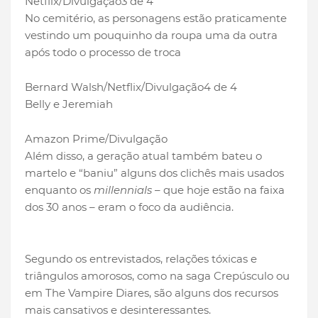
Netflix/Divulgação
3 de 4
No cemitério, as personagens estão praticamente
vestindo um pouquinho da roupa uma da outra
após todo o processo de troca
Bernard Walsh/Netflix/Divulgação
4 de 4
Belly e Jeremiah
Amazon Prime/Divulgação
Além disso, a geração atual também bateu o
martelo e “baniu” alguns dos clichês mais usados
enquanto os
millennials
– que hoje estão na faixa
dos 30 anos – eram o foco da audiência.
Segundo os entrevistados, relações tóxicas e
triângulos amorosos, como na saga Crepúsculo ou
em The Vampire Diares, são alguns dos recursos
mais cansativos e desinteressantes.