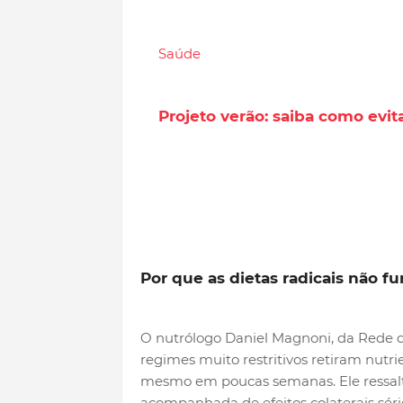
Saúde
Projeto verão: saiba como evita
Por que as dietas radicais não 
O nutrólogo Daniel Magnoni, da Rede d
regimes muito restritivos retiram nutr
mesmo em poucas semanas. Ele ressalta
acompanhada de efeitos colaterais séri