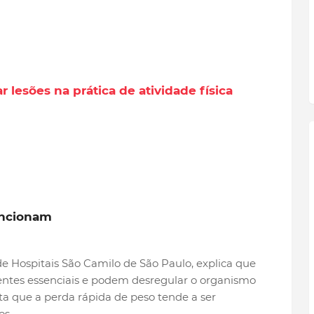
r lesões na prática de atividade física
funcionam
e Hospitais São Camilo de São Paulo, explica que
ientes essenciais e podem desregular o organismo
 que a perda rápida de peso tende a ser
os.