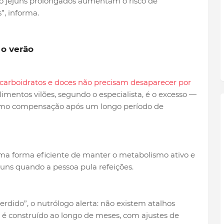
 jejuns prolongados aumentam o risco de
”, informa.
 o verão
carboidratos e doces não precisam desaparecer por
imentos vilões, segundo o especialista, é o excesso —
mo compensação após um longo período de
uma forma eficiente de manter o metabolismo ativo e
muns quando a pessoa pula refeições.
dido”, o nutrólogo alerta: não existem atalhos
é construído ao longo de meses, com ajustes de