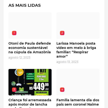
AS MAIS LIDAS
1
2
Otoni de Paula defende
Larissa Manoela posta
economia sustentável
vídeo em meio à briga
na cúpula da Amazônia
familiar: “Respirar
amor”
agosto 12, 2023
agosto 13, 2023
3
4
Criança foi arremessada
Família lamenta dia dos
após motor de lancha
pais sem coronel Naime