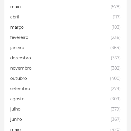
maio
(578)
abril
(117)
março
(103)
fevereiro
(236)
janeiro
(364)
dezembro
(357)
novembro
(382)
outubro
(400)
setembro
(279)
agosto
(309)
julho
(379)
junho
(367)
maio
(420)