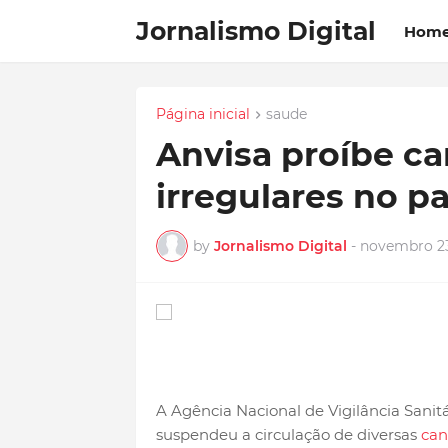
Jornalismo Digital
Hom
Página inicial
saude
Anvisa proíbe c
irregulares no pa
by
Jornalismo Digital
-
novembro 23
A Agência Nacional de Vigilância Sanitá
suspendeu a circulação de diversas
can