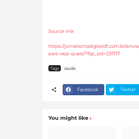
Source link
https://jornalismodigitaldf.com.br/anv
pais-veja-quais/?fsp_sid=231717
Tags
saude
Facebook
Twitter
You might like