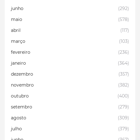
junho
(292)
maio
(578)
abril
(117)
março
(103)
fevereiro
(236)
janeiro
(364)
dezembro
(357)
novembro
(382)
outubro
(400)
setembro
(279)
agosto
(309)
julho
(379)
junho
(367)