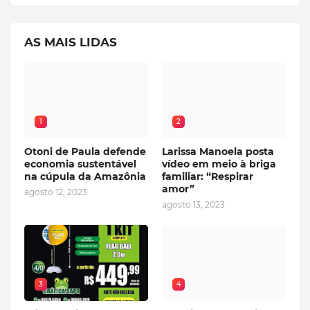
AS MAIS LIDAS
1
2
Otoni de Paula defende
Larissa Manoela posta
economia sustentável
vídeo em meio à briga
na cúpula da Amazônia
familiar: “Respirar
amor”
agosto 12, 2023
agosto 13, 2023
3
4