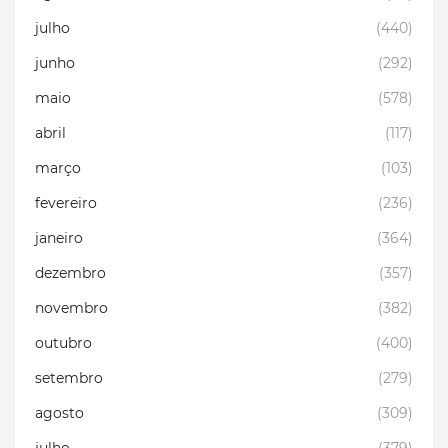
julho
(440)
junho
(292)
maio
(578)
abril
(117)
março
(103)
fevereiro
(236)
janeiro
(364)
dezembro
(357)
novembro
(382)
outubro
(400)
setembro
(279)
agosto
(309)