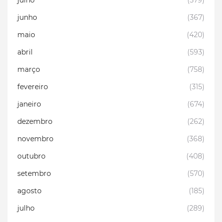
julho
(379)
junho
(367)
maio
(420)
abril
(593)
março
(758)
fevereiro
(315)
janeiro
(674)
dezembro
(262)
novembro
(368)
outubro
(408)
setembro
(570)
agosto
(185)
julho
(289)