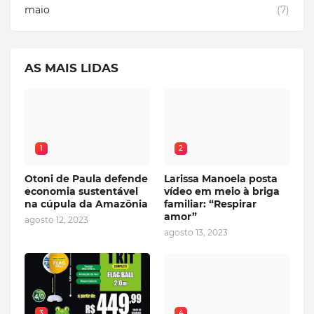
maio
(7)
AS MAIS LIDAS
1
2
Otoni de Paula defende
Larissa Manoela posta
economia sustentável
vídeo em meio à briga
na cúpula da Amazônia
familiar: “Respirar
amor”
agosto 12, 2023
agosto 13, 2023
3
4