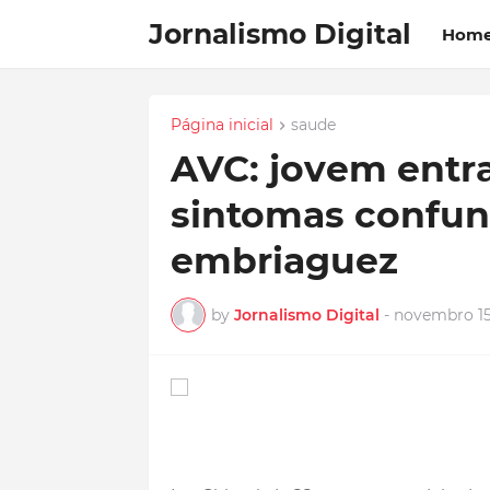
Jornalismo Digital
Hom
Página inicial
saude
AVC: jovem entr
sintomas confu
embriaguez
by
Jornalismo Digital
-
novembro 15