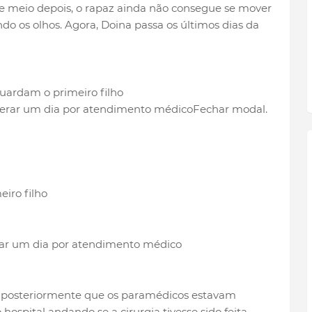
e meio depois, o rapaz ainda não consegue se mover
do os olhos. Agora, Doina passa os últimos dias da
Fechar modal.
iro filho
rar um dia por atendimento médico
 posteriormente que os paramédicos estavam
 hospital andando se a cirurgia tivesse sido feita