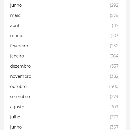
junho
(292)
maio
(578)
abril
(117)
março
(103)
fevereiro
(236)
janeiro
(364)
dezembro
(357)
novembro
(382)
outubro
(400)
setembro
(279)
agosto
(309)
julho
(379)
junho
(367)