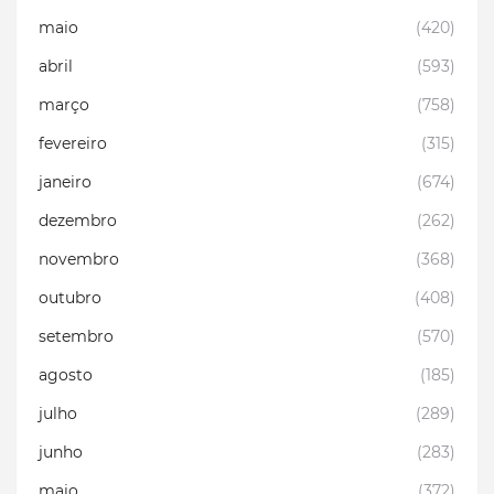
maio
(420)
abril
(593)
março
(758)
fevereiro
(315)
janeiro
(674)
dezembro
(262)
novembro
(368)
outubro
(408)
setembro
(570)
agosto
(185)
julho
(289)
junho
(283)
maio
(372)