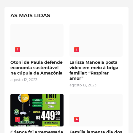
AS MAIS LIDAS
1
2
Otoni de Paula defende
Larissa Manoela posta
economia sustentável
vídeo em meio à briga
na cúpula da Amazônia
familiar: “Respirar
amor”
agosto 12, 2023
agosto 13, 2023
3
4
Criança foi arremessada
Família lamenta dia dos