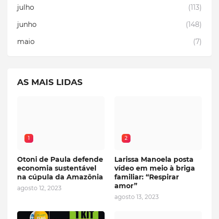
julho
(113)
junho
(148)
maio
(7)
AS MAIS LIDAS
1
2
Otoni de Paula defende
Larissa Manoela posta
economia sustentável
vídeo em meio à briga
na cúpula da Amazônia
familiar: “Respirar
amor”
agosto 12, 2023
agosto 13, 2023