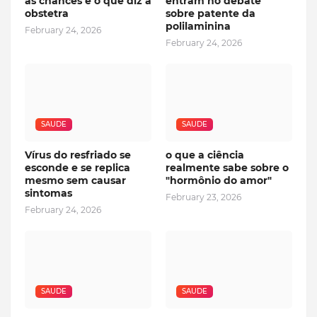
as chances e o que diz a
entram no debate
obstetra
sobre patente da
polilaminina
February 24, 2026
February 24, 2026
SAUDE
SAUDE
Vírus do resfriado se
o que a ciência
esconde e se replica
realmente sabe sobre o
mesmo sem causar
"hormônio do amor"
sintomas
February 23, 2026
February 24, 2026
SAUDE
SAUDE