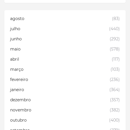
agosto
(83)
julho
(440)
junho
(292)
maio
(578)
abril
(117)
março
(103)
fevereiro
(236)
janeiro
(364)
dezembro
(357)
novembro
(382)
outubro
(400)