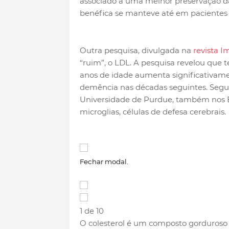
associado a uma melhor preservação d
benéfica se manteve até em pacientes
Outra pesquisa, divulgada na
revista I
“ruim”, o LDL. A pesquisa revelou que te
anos de idade aumenta significativame
demência nas décadas seguintes. Segun
Universidade de Purdue, também nos EU
microglias, células de defesa cerebrais.
Fechar modal.
1 de 10
O colesterol é um composto gorduroso 