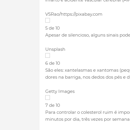
VSRao/https://pixabay.com
5 de 10
Apesar de silencioso, alguns sinais po
Unsplash
6 de 10
São eles: xantelasmas e xantomas (peq
dores na barriga, nos dedos dos pés e 
Getty Images
7 de 10
Para controlar o colesterol ruim é impo
minutos por dia, três vezes por semana