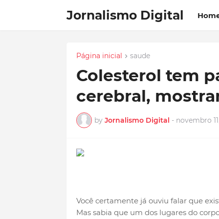
Jornalismo Digital
Hom
Página inicial
saude
Colesterol tem p
cerebral, mostr
by
Jornalismo Digital
-
novembro 11
Você certamente já ouviu falar que exis
Mas sabia que um dos lugares do corpo