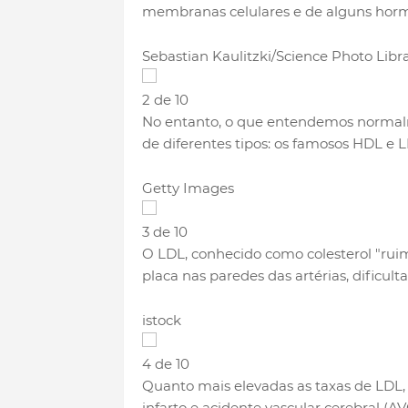
membranas celulares e de alguns hor
Sebastian Kaulitzki/Science Photo Libr
2 de 10
No entanto, o que entendemos normalm
de diferentes tipos: os famosos HDL e 
Getty Images
3 de 10
O LDL, conhecido como colesterol "rui
placa nas paredes das artérias, dific
istock
4 de 10
Quanto mais elevadas as taxas de LDL, 
infarto e acidente vascular cerebral (AV