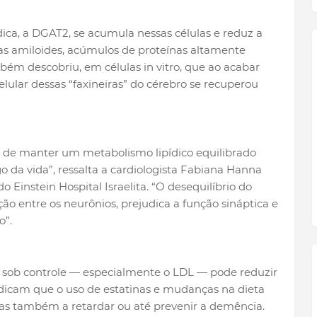
ica, a DGAT2, se acumula nessas células e reduz a
as amiloides, acúmulos de proteínas altamente
ém descobriu, em células in vitro, que ao acabar
lular dessas “faxineiras” do cérebro se recuperou
 de manter um metabolismo lipídico equilibrado
o da vida”, ressalta a cardiologista Fabiana Hanna
o Einstein Hospital Israelita. “O desequilíbrio do
ão entre os neurônios, prejudica a função sináptica e
o”.
l sob controle — especialmente o LDL — pode reduzir
indicam que o uso de estatinas e mudanças na dieta
as também a retardar ou até prevenir a demência.