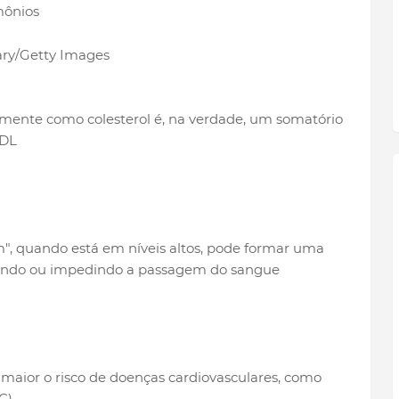
mônios
ary/Getty Images
ente como colesterol é, na verdade, um somatório
LDL
m", quando está em níveis altos, pode formar uma
ultando ou impedindo a passagem do sangue
maior o risco de doenças cardiovasculares, como
C)