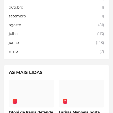
outubro
(1)
setembro
(1)
agosto
(81)
julho
(113)
junho
(148)
maio
(7)
AS MAIS LIDAS
1
2
Otoni de Paula defende
Larissa Manoela posta