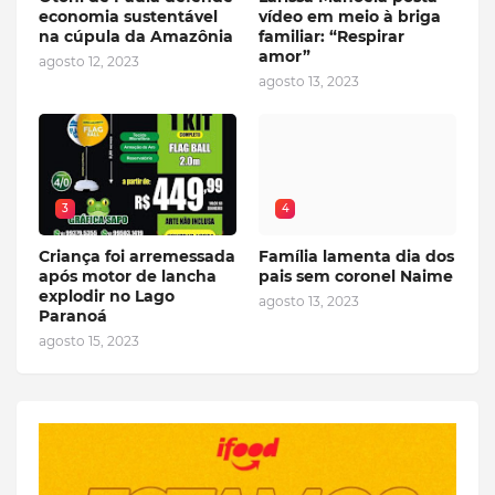
economia sustentável
vídeo em meio à briga
na cúpula da Amazônia
familiar: “Respirar
amor”
agosto 12, 2023
agosto 13, 2023
3
4
Criança foi arremessada
Família lamenta dia dos
após motor de lancha
pais sem coronel Naime
explodir no Lago
agosto 13, 2023
Paranoá
agosto 15, 2023