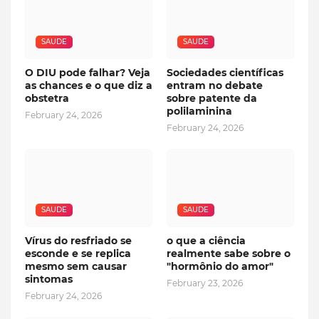
SAUDE
SAUDE
O DIU pode falhar? Veja
Sociedades científicas
as chances e o que diz a
entram no debate
obstetra
sobre patente da
polilaminina
February 24, 2026
February 24, 2026
SAUDE
SAUDE
Vírus do resfriado se
o que a ciência
esconde e se replica
realmente sabe sobre o
mesmo sem causar
"hormônio do amor"
sintomas
February 23, 2026
February 24, 2026