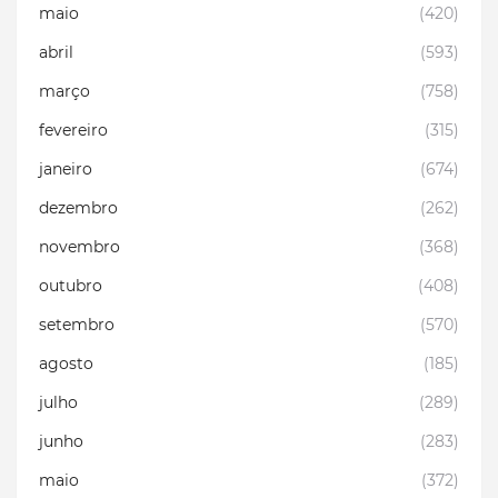
maio
(420)
abril
(593)
março
(758)
fevereiro
(315)
janeiro
(674)
dezembro
(262)
novembro
(368)
outubro
(408)
setembro
(570)
agosto
(185)
julho
(289)
junho
(283)
maio
(372)