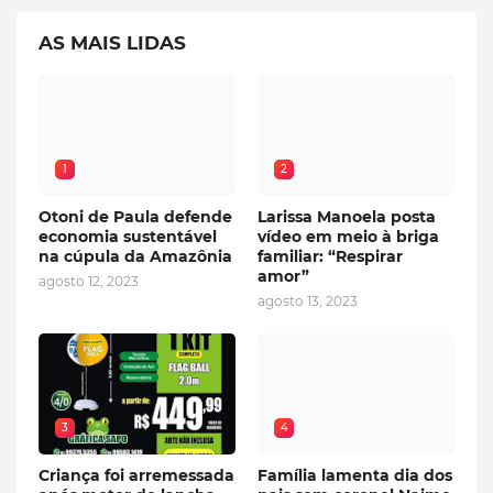
AS MAIS LIDAS
1
2
Otoni de Paula defende
Larissa Manoela posta
economia sustentável
vídeo em meio à briga
na cúpula da Amazônia
familiar: “Respirar
amor”
agosto 12, 2023
agosto 13, 2023
3
4
Criança foi arremessada
Família lamenta dia dos