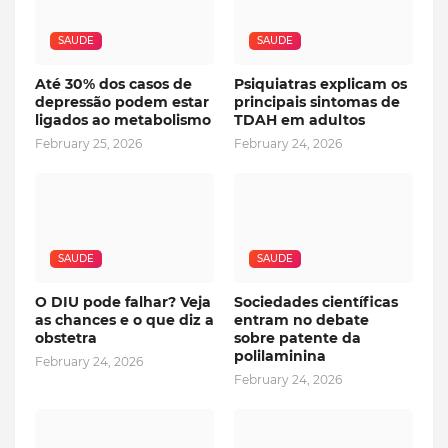
SAUDE
SAUDE
Até 30% dos casos de
Psiquiatras explicam os
depressão podem estar
principais sintomas de
ligados ao metabolismo
TDAH em adultos
February 25, 2026
February 24, 2026
SAUDE
SAUDE
O DIU pode falhar? Veja
Sociedades científicas
as chances e o que diz a
entram no debate
obstetra
sobre patente da
polilaminina
February 24, 2026
February 24, 2026