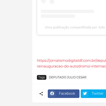
Uma publicação compartilhada por Julio 
https://jornalismodigitaldf.com.br/dep
reinauguracao-do-autodromo-internaci
Tags
DEPUTADO JULIO CESAR
Facebook
Twitter