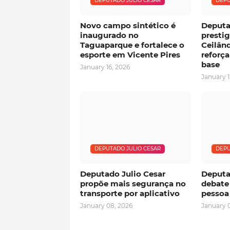
DEPUTADO JULIO CESAR
DEPU
Novo campo sintético é
Deputa
inaugurado no
prestig
Taguaparque e fortalece o
Ceilând
esporte em Vicente Pires
reforça
base
January 16, 2026
January 1
DEPUTADO JULIO CESAR
DEPU
Deputado Julio Cesar
Deputa
propõe mais segurança no
debate
transporte por aplicativo
pessoa 
January 08, 2026
January 0