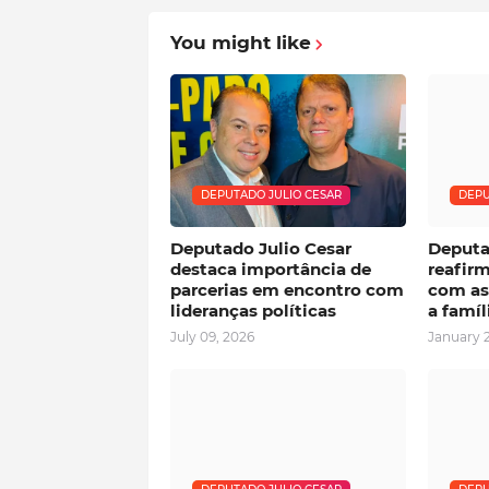
You might like
DEPUTADO JULIO CESAR
DEPU
Deputado Julio Cesar
Deputa
destaca importância de
reafir
parcerias em encontro com
com as 
lideranças políticas
a famíl
July 09, 2026
January 2