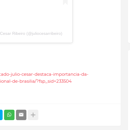
Cesar Ribeiro (@juliocesarribeiro)
utado-julio-cesar-destaca-importancia-da-
onal-de-brasilia/?fsp_sid=233504