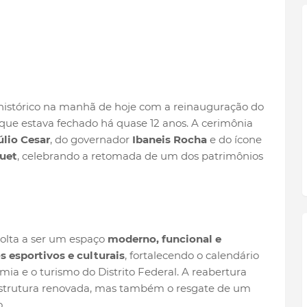
histórico na manhã de hoje com a reinauguração do
 que estava fechado há quase 12 anos. A cerimônia
lio Cesar
, do governador
Ibaneis Rocha
e do ícone
uet
, celebrando a retomada de um dos patrimônios
volta a ser um espaço
moderno, funcional e
 esportivos e culturais
, fortalecendo o calendário
a e o turismo do Distrito Federal. A reabertura
strutura renovada, mas também o resgate de um
.