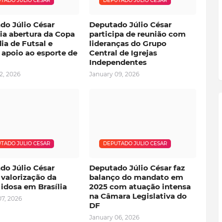
TADO JULIO CESAR
DEPUTADO JULIO CESAR
do Júlio César
Deputado Júlio César
ia abertura da Copa
participa de reunião com
ia de Futsal e
lideranças do Grupo
 apoio ao esporte de
Central de Igrejas
Independentes
2, 2026
January 09, 2026
TADO JULIO CESAR
DEPUTADO JULIO CESAR
do Júlio César
Deputado Júlio César faz
 valorização da
balanço do mandato em
idosa em Brasília
2025 com atuação intensa
na Câmara Legislativa do
7, 2026
DF
January 06, 2026