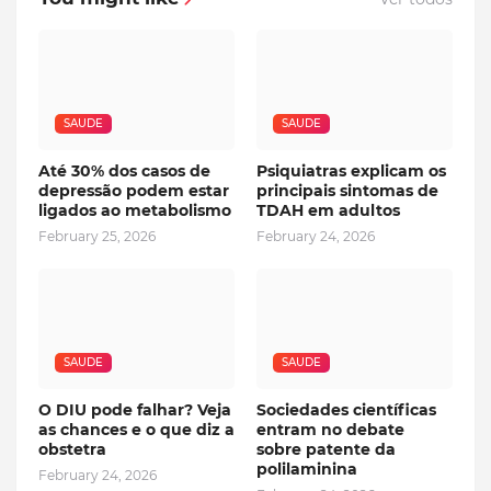
SAUDE
SAUDE
Até 30% dos casos de
Psiquiatras explicam os
depressão podem estar
principais sintomas de
ligados ao metabolismo
TDAH em adultos
February 25, 2026
February 24, 2026
SAUDE
SAUDE
O DIU pode falhar? Veja
Sociedades científicas
as chances e o que diz a
entram no debate
obstetra
sobre patente da
polilaminina
February 24, 2026