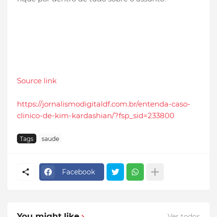
Source link
https://jornalismodigitaldf.com.br/entenda-caso-
clinico-de-kim-kardashian/?fsp_sid=233800
Tags
saude
Facebook
You might like
Ver todos